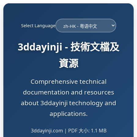
Select Language
3ddayinji - 技術文檔及
資源
Comprehensive technical
documentation and resources
about 3ddayinji technology and
applications.
3ddayinji.com | PDF 大小: 1.1 MB