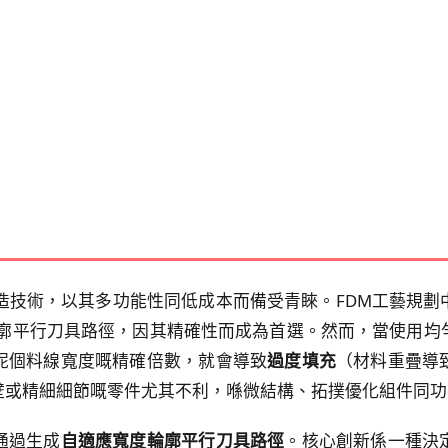
造技術，以其多功能性同低成本而備受青睞。FDM工藝規
輪廓平行刀具路徑，因其精確性而成為首選。然而，當使用均
呢個料線寬度嘅精確倍數，就會導致
過度填充
（材料重疊導
壁或精細細節嘅零件尤其不利，喺微結構、拓撲優化組件同功
通過生成
自適應寬度輪廓平行刀具路徑
。核心創新係一種決