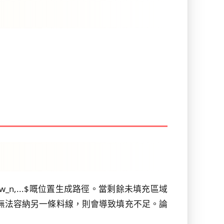
w_n,...$嘅位置生成路徑。當剩餘未填充區域
w_n$且無法容納另一條料線，則會導致填充不足。論