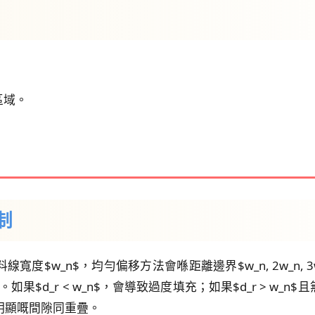
區域。
制
$w_n$，均勻偏移方法會喺距離邊界$w_n, 2w_n, 3
。如果$d_r < w_n$，會導致過度填充；如果$d_r > 
明顯嘅間隙同重疊。