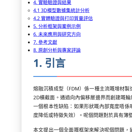
4. 實驗驗證與結果
4.1 3D模型數據集統計分析
4.2 實體驗證與打印質量評估
5. 分析框架與案例示例
6. 未來應用與研究方向
7. 參考文獻
8. 原創分析與專家評論
1. 引言
熔融沉積成型（FDM）係一種主流嘅增材製
2D橫截面。通過向內偏移層邊界而創建嘅
一個根本性缺陷：如果形狀嘅內部寬度唔係
度降低或特徵失效）。呢個問題對於具有薄
本文提出一個全面嘅框架來解決呢個問題，