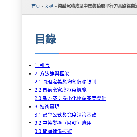
首頁
»
文檔
»
熔融沉積成型中密集輪廓平行刀具路徑自
目錄
1. 引言
2. 方法論與框架
2.1 問題定義與均勻偏移限制
2.2 自適應寬度框架概覽
2.3 新方案：最小化極端寬度變化
3. 技術實現
3.1 數學公式與寬度決策函數
3.2 中軸變換（MAT）應用
3.3 背壓補償技術