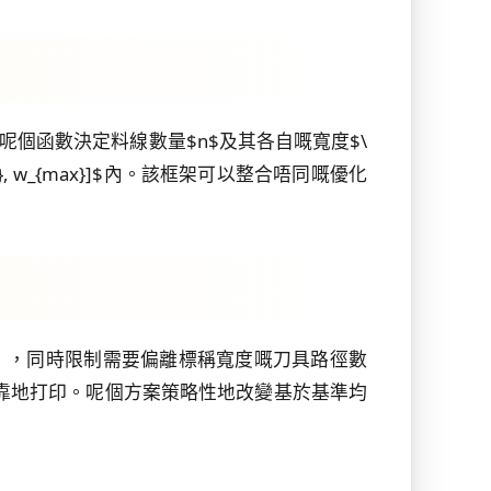
呢個函數決定料線數量$n$及其各自嘅寬度$\
_{min}, w_{max}]$內。該框架可以整合唔同嘅優化
寬度），同時限制需要偏離標稱寬度嘅刀具路徑數
靠地打印。呢個方案策略性地改變基於基準均