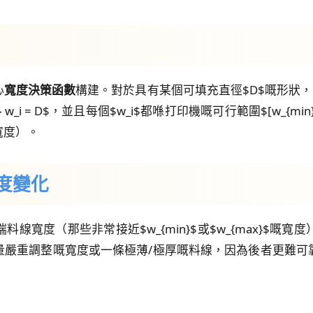
心
寬度決策函數
構建。對於具有某個可填充直徑$D$嘅形狀，
_{i=1}^{n} w_i = D$，並且每個$w_i$都喺打印機嘅可行範圍$[w
寬度）。
寬度變化
線寬度（那些非常接近$w_{min}$或$w_{max}$嘅
量嚴重調整嘅寬度或一條極薄/極厚嘅料線，因為後者更難可