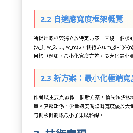
2.2 自適應寬度框架概覽
所提出嘅框架獨立於特定方案，圍繞一個核
{w_1, w_2, ..., w_n\}$，使得$\sum
目標（例如，最小化寬度方差，最大化最小
2.3 新方案：最小化極端
作者嘅主要貢獻係一個新方案，優先減少極端料
量。其邏輯係，少量適度調整嘅寬度優於大
勻偏移計劃嘅最小子集嘅料線。