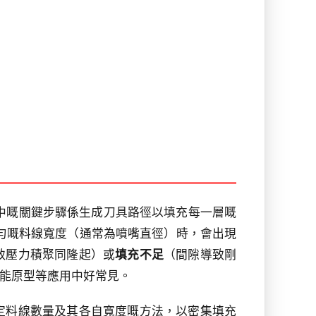
劃中嘅關鍵步驟係生成刀具路徑以填充每一層嘅
勻嘅料線寬度（通常為噴嘴直徑）時，會出現
致壓力積聚同隆起）或
填充不足
（間隙導致剛
能原型等應用中好常見。
定料線數量及其各自寬度嘅方法，以密集填充