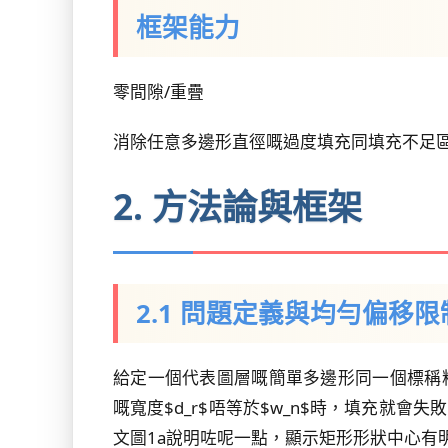
框架能力
零間隙/重疊
消除任意多邊形直徑嘅過度填充同填充不足
2. 方法論與框架
2.1 問題定義與均勻偏移限
給定一個代表圖層嘅簡單多邊形同一個標稱料線寬度
嘅寬度$d_r$唔等於$w_n$時，填充就會失敗
文圖1a說明咗呢一點，顯示矩形形狀中心有