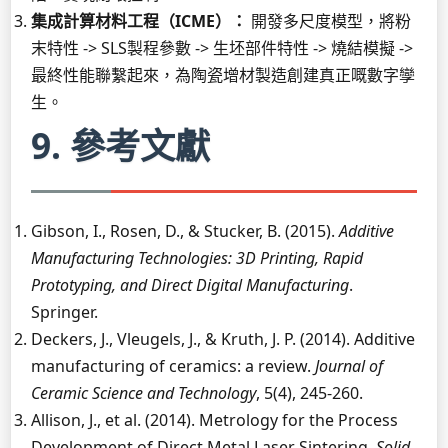
集成計算材料工程（ICME）：
開發多尺度模型，將粉
末特性 -> SLS製程參數 -> 生坯部件特性 -> 燒結模擬 ->
最終性能聯繫起來，為陶瓷增材製造創建真正嘅數字孿
生。
9. 參考文獻
Gibson, I., Rosen, D., & Stucker, B. (2015).
Additive
Manufacturing Technologies: 3D Printing, Rapid
Prototyping, and Direct Digital Manufacturing
.
Springer.
Deckers, J., Vleugels, J., & Kruth, J. P. (2014). Additive
manufacturing of ceramics: a review.
Journal of
Ceramic Science and Technology
, 5(4), 245-260.
Allison, J., et al. (2014). Metrology for the Process
Development of Direct Metal Laser Sintering.
Solid