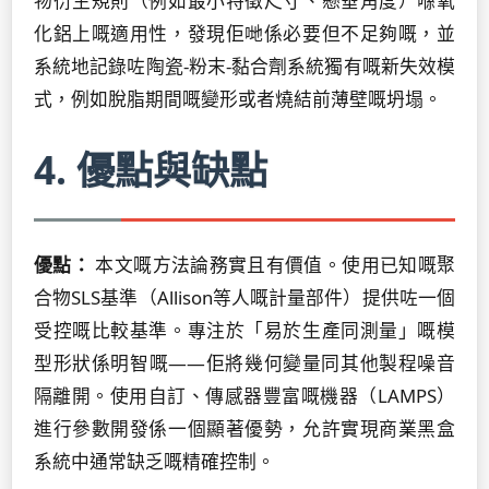
物衍生規則（例如最小特徵尺寸、懸垂角度）喺氧
化鋁上嘅適用性，發現佢哋係必要但不足夠嘅，並
系統地記錄咗陶瓷-粉末-黏合劑系統獨有嘅新失效模
式，例如脫脂期間嘅變形或者燒結前薄壁嘅坍塌。
4. 優點與缺點
優點：
本文嘅方法論務實且有價值。使用已知嘅聚
合物SLS基準（Allison等人嘅計量部件）提供咗一個
受控嘅比較基準。專注於「易於生產同測量」嘅模
型形狀係明智嘅——佢將幾何變量同其他製程噪音
隔離開。使用自訂、傳感器豐富嘅機器（LAMPS）
進行參數開發係一個顯著優勢，允許實現商業黑盒
系統中通常缺乏嘅精確控制。