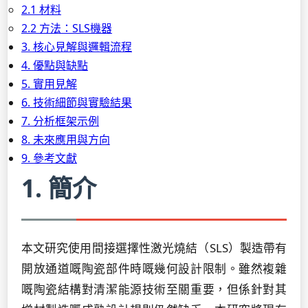
2.1 材料
2.2 方法：SLS機器
3. 核心見解與邏輯流程
4. 優點與缺點
5. 實用見解
6. 技術細節與實驗結果
7. 分析框架示例
8. 未來應用與方向
9. 參考文獻
1. 簡介
本文研究使用間接選擇性激光燒結（SLS）製造帶有
開放通道嘅陶瓷部件時嘅幾何設計限制。雖然複雜
嘅陶瓷結構對清潔能源技術至關重要，但係針對其