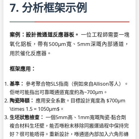
7. 分析框架示例
案例：設計微通道反應器板。
一位工程師需要一塊
氧化鋁板，帶有500µm寬、5mm深嘅內部通道，
用於催化反應器。
框架應用：
基準：
參考聚合物SLS指南（例如來自Allison等人）。
佢哋可能指出可靠嘅通道寬度約為~700µm。
陶瓷降額：
應用安全系數。目標設計寬度為 $700µm
\times 1.5 = 1050µm$。
生坯狀態檢查：
一個5mm高、1mm寬嘅陶瓷-黏合劑
複合材料生坯壁，能否喺粉末移除同搬運過程中保持完
好？很可能唔得。重新設計，喺通道內部加入六角形蜂