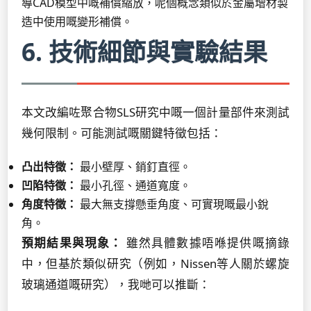
導CAD模型中嘅補償縮放，呢個概念類似於金屬增材製
造中使用嘅變形補償。
6. 技術細節與實驗結果
本文改編咗聚合物SLS研究中嘅一個計量部件來測試
幾何限制。可能測試嘅關鍵特徵包括：
凸出特徵：
最小壁厚、銷釘直徑。
凹陷特徵：
最小孔徑、通道寬度。
角度特徵：
最大無支撐懸垂角度、可實現嘅最小銳
角。
預期結果與現象：
雖然具體數據唔喺提供嘅摘錄
中，但基於類似研究（例如，Nissen等人關於螺旋
玻璃通道嘅研究），我哋可以推斷：