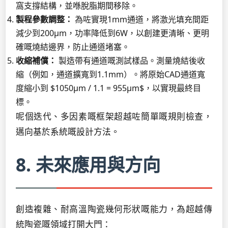
窩支撐結構，並喺脫脂期間移除。
製程參數調整：
為咗實現1mm通道，將激光填充間距
減少到200µm，功率降低到6W，以創建更清晰、更明
確嘅燒結邊界，防止通道堵塞。
收縮補償：
製造帶有通道嘅測試樣品。測量燒結後收
縮（例如，通道擴寬到1.1mm）。將原始CAD通道寬
度縮小到 $1050µm / 1.1 = 955µm$，以實現最終目
標。
呢個迭代、多因素嘅框架超越咗簡單嘅規則檢查，
邁向基於系統嘅設計方法。
8. 未來應用與方向
創造複雜、耐高溫陶瓷幾何形狀嘅能力，為超越傳
統陶瓷嘅領域打開大門：