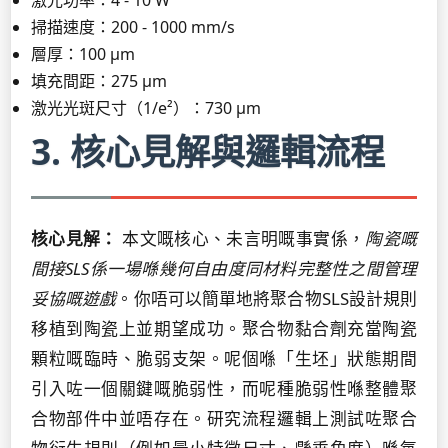
激光功率：4 - 10 W
掃描速度：200 - 1000 mm/s
層厚：100 µm
填充間距：275 µm
激光光斑尺寸（1/e²）：730 µm
3. 核心見解與邏輯流程
核心見解：
本文嘅核心、未言明嘅事實係，
陶瓷嘅
間接SLS係一場喺幾何自由度同材料完整性之間管理
妥協嘅遊戲
。你唔可以簡單地將聚合物SLS設計規則
移植到陶瓷上並期望成功。聚合物黏合劑充當陶瓷
顆粒嘅臨時、脆弱支架。呢個喺「生坯」狀態期間
引入咗一個關鍵嘅脆弱性，而呢種脆弱性喺整體聚
合物部件中並唔存在。研究流程邏輯上測試咗聚合