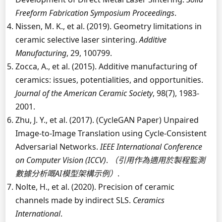
Freeform Fabrication Symposium Proceedings
.
Nissen, M. K., et al. (2019). Geometry limitations in
ceramic selective laser sintering.
Additive
Manufacturing
, 29, 100799.
Zocca, A., et al. (2015). Additive manufacturing of
ceramics: issues, potentialities, and opportunities.
Journal of the American Ceramic Society
, 98(7), 1983-
2001.
Zhu, J. Y., et al. (2017). (CycleGAN Paper) Unpaired
Image-to-Image Translation using Cycle-Consistent
Adversarial Networks.
IEEE International Conference
on Computer Vision (ICCV)
.
（引用作為適用於製程監測
數據分析嘅AI模型架構示例）
.
Nolte, H., et al. (2020). Precision of ceramic
channels made by indirect SLS.
Ceramics
International
.