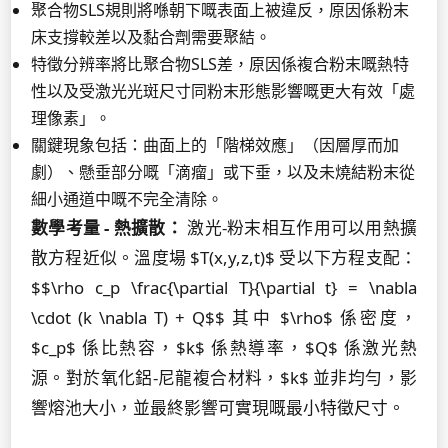
聚合物SLS規則將喺朝下嘅表面上被違反，原因係粉末
床支撐較差以及黏合劑需要聚結。
特徵分辨率將比聚合物SLS差，原因係複合粉末嘅熱特
性以及受激光光斑尺寸同粉末形態影響嘅更大有效「處
理像素」。
關鍵現象包括：曲面上的「階梯效應」（因層厚而加
劇）、懸垂部分嘅「滴瘤」或下垂，以及未燒結粉末從
細小通道中嘅不完全清除。
數學考量 - 熱擴散：
激光-粉末相互作用可以用熱擴
散方程近似。溫度場 $T(x,y,z,t)$ 受以下方程支配：
$$\rho c_p \frac{\partial T}{\partial t} = \nabla
\cdot (k \nabla T) + Q$$ 其中 $\rho$ 係密度，
$c_p$ 係比熱容，$k$ 係熱導率，$Q$ 係激光熱
源。對於氧化鋁-尼龍複合材料，$k$ 並非均勻，影
響熔池大小，並最終影響可實現嘅最小特徵尺寸。