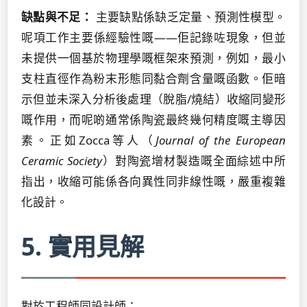
缺點與不足：
主要缺點係缺乏定量、預測性模型。
呢項工作主要係經驗性嘅——佢記錄咗現象，但並
未提供一個基於物理學嘅框架來預測，例如，最小
支柱直徑作為粉末形態同黏合劑含量嘅函數。佢暗
示但並未深入分析後處理（脫脂/燒結）收縮同變形
嘅作用，而呢啲通常係陶瓷最終幾何精度嘅主導因
素。正如Zocca等人（
Journal of the European
Ceramic Society
）對陶瓷增材製造嘅全面綜述中所
指出，收縮可能係各向異性同非線性嘅，嚴重複雜
化設計。
5. 實用見解
對於工程師同設計師：