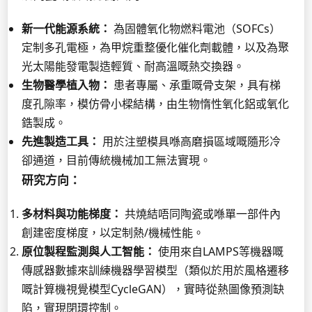
新一代能源系統：
為固體氧化物燃料電池（SOFCs）
定制多孔電極，為甲烷重整優化催化劑載體，以及為聚
光太陽能發電製造輕質、耐高溫嘅熱交換器。
生物醫學植入物：
患者專屬、承重嘅骨支架，具有梯
度孔隙率，模仿骨小樑結構，由生物惰性氧化鋁或氧化
鋯製成。
先進製造工具：
用於注塑模具喺高磨損區域嘅隨形冷
卻通道，目前傳統機械加工無法實現。
研究方向：
多材料與功能梯度：
共燒結唔同陶瓷或喺單一部件內
創建密度梯度，以定制熱/機械性能。
原位製程監測與人工智能：
使用來自LAMPS等機器嘅
傳感器數據來訓練機器學習模型（類似於用於風格遷移
嘅計算機視覺模型CycleGAN），實時從熱圖像預測缺
陷，實現閉環控制。