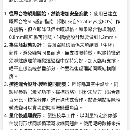
從聚合物規則開始，然後增加安全系數：
使用已建立
嘅聚合物SLS設計指南（例如來自Stratasys或EOS）作
為初稿，但立即降低佢哋嘅規格。如果聚合物規則話
0.8mm嘅壁係可行嘅，咁陶瓷設計就要做到1.2mm。
為生坯狀態設計：
最薄弱嘅環節係未燒結嘅「生坯」
部件。避免懸臂同長而薄、無支撐嘅特徵，呢啲特徵必
須喺爐處理前嘅搬運過程中保持完好。加入臨時支撐，
唔單止係為咗懸垂部分，仲要為後處理期間嘅結構剛
度。
擁抱混合設計-製程協同開發：
唔好喺真空中設計。同
製程參數（激光功率、掃描策略）同粉末配方（黏合劑
百分比、粒徑分佈）進行迭代式合作。黏合劑黏度嘅輕
微改變可以實現更陡峭嘅懸垂角度。
量化後處理變形：
製造校準工件，以測量特定於你部
件幾何形狀同爐循環嘅收縮同翹曲。使用呢啲數據來指