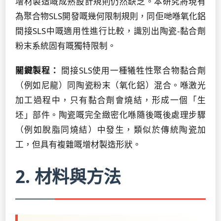
增材製造嘅成熟設計規則仍然缺乏。本研究將現有
為聚合物SLS開發嘅幾何限制規則，同佢哋喺氧化鋁
間接SLS中嘅適用性進行比較，識別出陶瓷-黏合劑
粉末系統固有嘅獨特限制。
關鍵製程：
間接SLS使用一種犧牲性聚合物黏合劑
（例如尼龍）同陶瓷粉末（氧化鋁）混合。喺激光
加工過程中，只有黏合劑會燒結，形成一個「生
坯」部件。陶瓷嘅完全緻密化喺隨後嘅後處理步驟
（例如脫脂同燒結）中發生，類似於傳統陶瓷加
工，但具有複雜嘅增材製造形狀。
2. 材料與方法