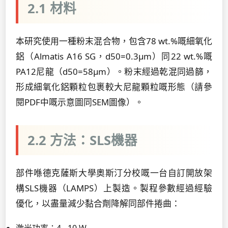
2.1 材料
本研究使用一種粉末混合物，包含78 wt.%嘅細氧化
鋁（Almatis A16 SG，d50=0.3µm）同22 wt.%嘅
PA12尼龍（d50=58µm）。粉末經過乾混同過篩，
形成細氧化鋁顆粒包裹較大尼龍顆粒嘅形態（請參
閱PDF中嘅示意圖同SEM圖像）。
2.2 方法：SLS機器
部件喺德克薩斯大學奧斯汀分校嘅一台自訂開放架
構SLS機器（LAMPS）上製造。製程參數經過經驗
優化，以盡量減少黏合劑降解同部件捲曲：