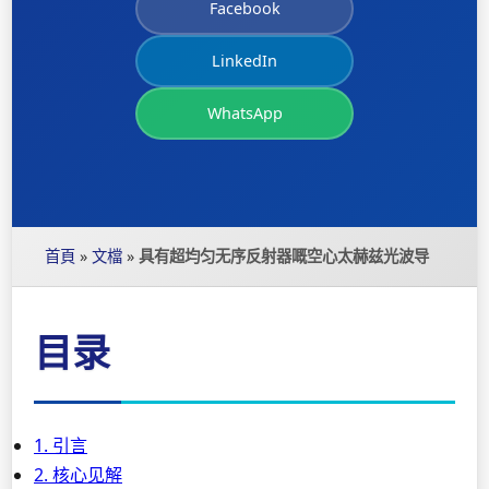
Facebook
LinkedIn
WhatsApp
首頁
»
文檔
»
具有超均匀无序反射器嘅空心太赫兹光波导
目录
1. 引言
2. 核心见解