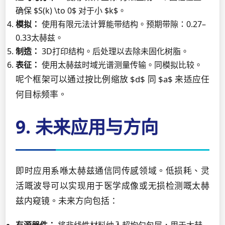
确保 $S(k) \to 0$ 对于小 $k$。
模拟：
使用有限元法计算能带结构。预期带隙：0.27–
0.33太赫兹。
制造：
3D打印结构。后处理以去除未固化树脂。
表征：
使用太赫兹时域光谱测量传输。同模拟比较。
呢个框架可以通过按比例缩放 $d$ 同 $a$ 来适应任
何目标频率。
9. 未来应用与方向
即时应用系喺太赫兹通信同传感领域。低损耗、灵
活嘅波导可以实现用于医学成像或无损检测嘅太赫
兹内窥镜。未来方向包括：