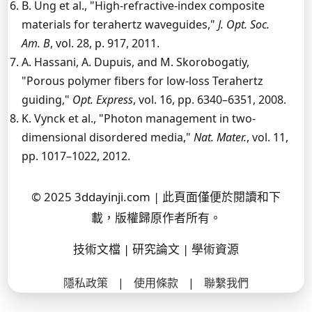
B. Ung et al., "High-refractive-index composite
materials for terahertz waveguides,"
J. Opt. Soc.
Am. B
, vol. 28, p. 917, 2011.
A. Hassani, A. Dupuis, and M. Skorobogatiy,
"Porous polymer fibers for low-loss Terahertz
guiding,"
Opt. Express
, vol. 16, pp. 6340–6351, 2008.
K. Vynck et al., "Photon management in two-
dimensional disordered media,"
Nat. Mater.
, vol. 11,
pp. 1017–1022, 2012.
© 2025 3ddayinji.com | 此頁面僅便於閱讀和下
載，版權歸原作者所有。
技術文檔 | 研究論文 | 學術資源
隱私政策
|
使用條款
|
聯繫我們