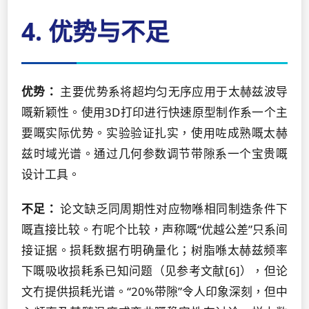
4. 优势与不足
优势：
主要优势系将超均匀无序应用于太赫兹波导
嘅新颖性。使用3D打印进行快速原型制作系一个主
要嘅实际优势。实验验证扎实，使用咗成熟嘅太赫
兹时域光谱。通过几何参数调节带隙系一个宝贵嘅
设计工具。
不足：
论文缺乏同周期性对应物喺相同制造条件下
嘅直接比较。冇呢个比较，声称嘅“优越公差”只系间
接证据。损耗数据冇明确量化；树脂喺太赫兹频率
下嘅吸收损耗系已知问题（见参考文献[6]），但论
文冇提供损耗光谱。“20%带隙”令人印象深刻，但中