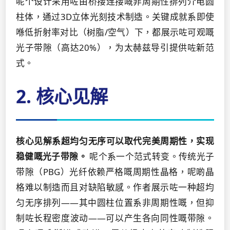
呢个设计采用咗由桥接连接嘅非周期性排列介电圆
柱体，通过3D立体光刻技术制造。关键成就系即使
喺低折射率对比（树脂/空气）下，都展示咗可观嘅
光子带隙（高达20%），为太赫兹导引提供咗新范
式。
2. 核心见解
核心见解系超均匀无序可以取代完美周期性，实现
稳健嘅光子带隙。
呢个系一个范式转变。传统光子
带隙（PBG）光纤依赖严格嘅周期性晶格，呢啲晶
格难以制造而且对缺陷敏感。作者展示咗一种超均
匀无序排列——其中圆柱位置系非周期性嘅，但抑
制咗长程密度波动——可以产生各向同性嘅带隙。