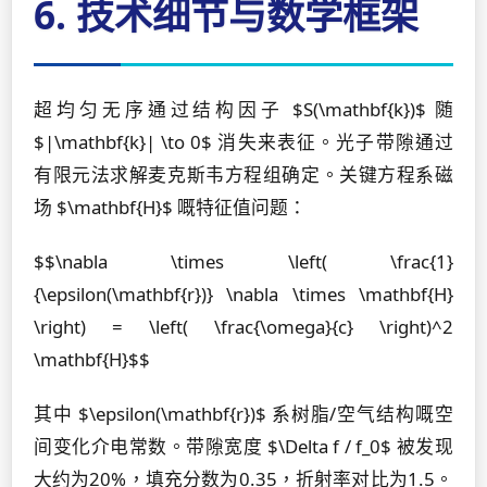
6. 技术细节与数学框架
超均匀无序通过结构因子 $S(\mathbf{k})$ 随
$|\mathbf{k}| \to 0$ 消失来表征。光子带隙通过
有限元法求解麦克斯韦方程组确定。关键方程系磁
场 $\mathbf{H}$ 嘅特征值问题：
$$\nabla \times \left( \frac{1}
{\epsilon(\mathbf{r})} \nabla \times \mathbf{H}
\right) = \left( \frac{\omega}{c} \right)^2
\mathbf{H}$$
其中 $\epsilon(\mathbf{r})$ 系树脂/空气结构嘅空
间变化介电常数。带隙宽度 $\Delta f / f_0$ 被发现
大约为20%，填充分数为0.35，折射率对比为1.5。