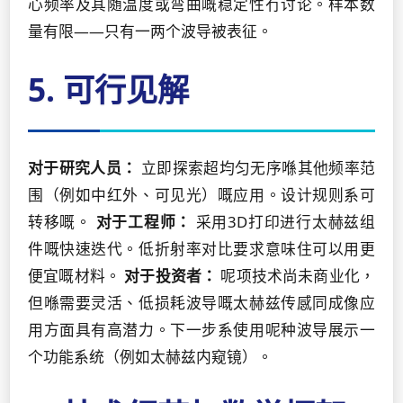
心频率及其随温度或弯曲嘅稳定性冇讨论。样本数
量有限——只有一两个波导被表征。
5. 可行见解
对于研究人员：
立即探索超均匀无序喺其他频率范
围（例如中红外、可见光）嘅应用。设计规则系可
转移嘅。
对于工程师：
采用3D打印进行太赫兹组
件嘅快速迭代。低折射率对比要求意味住可以用更
便宜嘅材料。
对于投资者：
呢项技术尚未商业化，
但喺需要灵活、低损耗波导嘅太赫兹传感同成像应
用方面具有高潜力。下一步系使用呢种波导展示一
个功能系统（例如太赫兹内窥镜）。