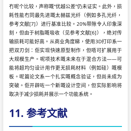
冇呢个比较，声称嘅“优越公差”仍未证实。此外，损
耗性能冇同最先进嘅太赫兹光纤（例如多孔光纤，
参考文献[7]）进行基准比较。20%带隙令人印象深
刻，但由于树脂嘅吸收（见参考文献[6]），绝对传
输损耗可能好高。从商业角度睇，使用3D打印系一
把双刃剑：佢实现快速原型制作，但唔可扩展用于
大规模生产。呢项技术嘅未来在于混合方法——可
能将超均匀设计用作更无损耗材料（例如硅）嘅模
板。呢篇论文系一个扎实嘅概念验证，但尚未成为
突破。佢开辟咗一个新嘅设计空间，但实际影响将
取决于减少损耗并展示一个功能系统。
11. 参考文献