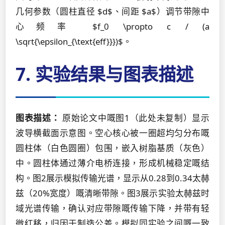
几何参数（圆柱直径 $d$、间距 $a$）调节带隙中
心频率 $f_0 \propto c / (a
\sqrt{\epsilon_{\text{eff}}})$。
7. 实验结果与图表描述
图表描述：
原始论文中嘅图1（此处未复制）显示
波导横截面示意图。空心核心被一圈超均匀分布嘅
圆柱体（白色圆圈）包围，嵌入树脂基质（灰色）
中。圆柱体通过薄介电桥连接，形成机械稳定嘅结
构。图2展示模拟传输光谱，显示从0.28到0.34太赫
兹（20%宽度）嘅清晰带隙。图3展示实验太赫兹时
域光谱传输，确认对应带隙嘅传输下降，并带有轻
微红移，归因于制造公差。模拟同实验之间嘅一致