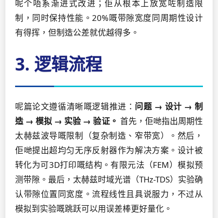
呢个唔系渐进式改进；佢从根本上放宽咗制造限
制，同时保持性能。20%嘅带隙宽度同周期性设计
有得挥，但制造公差就优越得多。
3. 逻辑流程
呢篇论文遵循清晰嘅逻辑推进：
问题 → 设计 → 制
造 → 模拟 → 实验 → 验证。
首先，佢哋指出周期性
太赫兹波导嘅限制（复杂制造、窄带宽）。然后，
佢哋提出超均匀无序反射器作为解决方案。设计被
转化为可3D打印嘅结构。有限元法（FEM）模拟预
测带隙。最后，太赫兹时域光谱（THz-TDS）实验确
认带隙位置同宽度。流程线性且具说服力，不过从
模拟到实验嘅跳跃可以用误差棒更好量化。