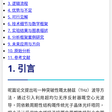
3. 逻辑流程
4. 优势与不足
5. 可行见解
6. 技术细节与数学框架
7. 实验结果与图表描述
8. 分析框架案例研究
9. 未来应用与方向
10. 原始分析
11. 参考文献
1. 引言
呢篇论文提出咗一种突破性嘅太赫兹（THz）波导方
法，通过引入利用超均匀无序反射器嘅空心光波
导。同依赖周期性结构嘅传统光子晶体光纤唔同，