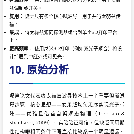
有源器件：
将非线性材料纳入超均匀包层，用于太赫
兹调制或开关。
复用：
设计具有多个核心嘅波导，用于并行太赫兹传
输。
集成：
将太赫兹源同探测器组合到单个3D打印平台
上。
更高频率：
使用纳米3D打印（例如双光子聚合）将设
计扩展到中红外或可见光。
10. 原始分析
呢篇论文代表咗太赫兹波导技术上一个重要但渐进
嘅步骤。核心思想——使用超均匀无序实现光子带
隙——优雅且借鉴自凝聚态物理（Torquato &
Steinhardt, 2009）。实验验证可信，但缺乏同周期
性结构喺相同条件下嘅直接比较系一个明显遗漏。