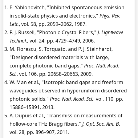
E. Yablonovitch, "Inhibited spontaneous emission
in solid-state physics and electronics,"
Phys. Rev.
Lett.
, vol. 58, pp. 2059–2062, 1987.
P. J. Russell, "Photonic-Crystal Fibers,"
J. Lightwave
Technol.
, vol. 24, pp. 4729–4749, 2006.
M. Florescu, S. Torquato, and P. J. Steinhardt,
"Designer disordered materials with large,
complete photonic band gaps,"
Proc. Natl. Acad.
Sci.
, vol. 106, pp. 20658–20663, 2009.
W. Man et al., "Isotropic band gaps and freeform
waveguides observed in hyperuniform disordered
photonic solids,"
Proc. Natl. Acad. Sci.
, vol. 110, pp.
15886–15891, 2013.
A. Dupuis et al., "Transmission measurements of
hollow-core THz Bragg fibers,"
J. Opt. Soc. Am. B
,
vol. 28, pp. 896–907, 2011.