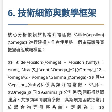
6. 技術細節與數學框架
核心分析依賴於對複介電函數 $\tilde{\epsilon}
(\omega)$ 進行建模。作者使用咗一個由高斯展寬
振盪器組成嘅模型：
$$ \tilde{\epsilon}(\omega) = \epsilon_{\infty} +
\sum_j \frac{S_j \cdot \Omega_j^2}{\Omega_j^2 -
\omega^2 - i\omega \Gamma_j(\omega)} $$ 其中
$\epsilon_{\infty}$ 係高頻介電常數，$S_j$、
$\Omega_j$ 同 $\Gamma_j$ 分別係第j個振盪器嘅
強度、共振頻率同展寬參數。高斯展寬函數通常用
於聚合物等無序系統，定義為： $$