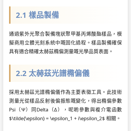
2.1 樣品製備
通過紫外光聚合製備塊狀聚甲基丙烯酸酯樣品，模
擬商用立體光刻系統中嘅固化過程。樣品製備確保
具有適合精確太赫茲橢偏測量嘅光學品質表面。
2.2 太赫茲光譜橢偏儀
採用太赫茲光譜橢偏儀作為主要表徵工具。此技術
測量光從樣品反射後偏振態嘅變化，得出橢偏參數
Psi（Ψ）同Delta（Δ），呢啲參數與複介電函數
$\tilde{\epsilon} = \epsilon_1 + i\epsilon_2$ 相關。