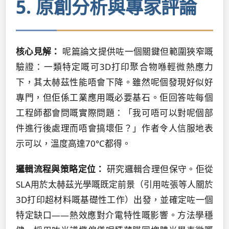
5. 原創分析與專家評論
核心見解：
呢篇論文提供咗一個關鍵但範圍狹窄嘅
驗證：一類特定嘅可3D打印聚合物喺輕微熱應力
下，其太赫茲性能唔會下降。雖然呢個發現好似好
專門，但佢係工業應用嘅必要基石。佢回答咗每個
工程師都會問嘅實際問題：「我可唔可以對呢個部
件進行後處理而唔會搞壞佢？」作者令人信服地表
示可以，溫度高達70°C都得。
邏輯流程與策略定位：
研究邏輯合理但保守。佢從
SLA用於太赫茲光學嘅既定前景（引用咗張等人關於
3D打印超材料嘅基礎性工作）出發，並確定咗一個
特定缺口——熱效應對介電特性嘅影響。方法學穩