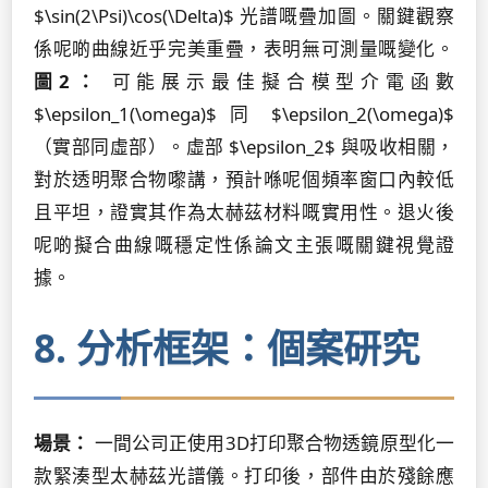
$\sin(2\Psi)\cos(\Delta)$ 光譜嘅疊加圖。關鍵觀察
係呢啲曲線近乎完美重疊，表明無可測量嘅變化。
圖2：
可能展示最佳擬合模型介電函數
$\epsilon_1(\omega)$ 同 $\epsilon_2(\omega)$
（實部同虛部）。虛部 $\epsilon_2$ 與吸收相關，
對於透明聚合物嚟講，預計喺呢個頻率窗口內較低
且平坦，證實其作為太赫茲材料嘅實用性。退火後
呢啲擬合曲線嘅穩定性係論文主張嘅關鍵視覺證
據。
8. 分析框架：個案研究
場景：
一間公司正使用3D打印聚合物透鏡原型化一
款緊湊型太赫茲光譜儀。打印後，部件由於殘餘應