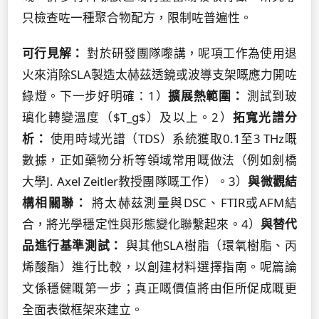
只檢查咗一種聚合物配方，限制咗普遍性。
可行見解：
對於研發團隊嚟講，呢項工作為使用退
火來消除SLA製造太赫茲透鏡或波導支架嘅應力開咗
綠燈。下一步好明確：1）
擴展熱範圍：
測試到玻
璃化轉變溫度（$T_g$）及以上。2）
拓寬光譜分
析：
使用時域光譜（TDS）系統獲取0.1至3 THz嘅
數據，正如藥物分析等領域常用嘅做法（例如劍橋
大學J. Axel Zeitler教授團隊嘅工作）。3）
與微觀結
構相關聯：
將太赫茲測量與DSC、FTIR或AFM結
合，將光學穩定性與形態變化聯繫起來。4）
與替代
品進行基準測試：
與其他SLA樹脂（環氧樹脂、丙
烯酸酯）進行比較，以創建材料選擇指南。呢篇論
文係穩健嘅第一步；真正嘅價值將由佢所促成嘅更
全面表徵框架來建立。