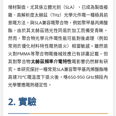
增材製造，尤其係立體光刻（SLA），已成為製造複
雜、高解析度太赫茲（THz）光學元件嘅一種極具前
景嘅方法。與SLA兼容嘅聚合物，例如聚甲基丙烯酸
酯，由於其太赫茲透光性同易於加工而備受青睞。
然而，聚合物光學元件嘅性能可能對後處理（例如
常用於優化材料特性嘅熱退火）相當敏感。雖然退
火對PMMA等聚合物嘅機械效應已有詳盡記載，但
其對聚合物
太赫茲頻率介電特性
嘅影響仍然鮮有研
究。本研究探討一種常見SLA兼容聚甲基丙烯酸酯喺
高達70°C嘅溫度下退火後，喺650-950 GHz頻段內
光學響應嘅熱穩定性。
2. 實驗