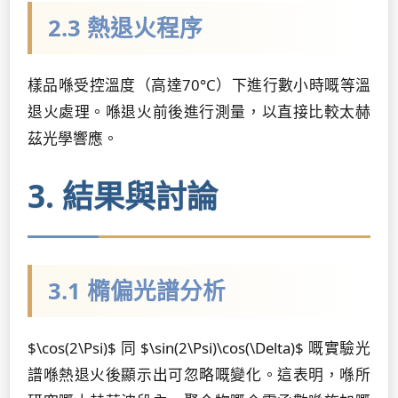
2.3 熱退火程序
樣品喺受控溫度（高達70°C）下進行數小時嘅等溫
退火處理。喺退火前後進行測量，以直接比較太赫
茲光學響應。
3. 結果與討論
3.1 橢偏光譜分析
$\cos(2\Psi)$ 同 $\sin(2\Psi)\cos(\Delta)$ 嘅實驗光
譜喺熱退火後顯示出可忽略嘅變化。這表明，喺所