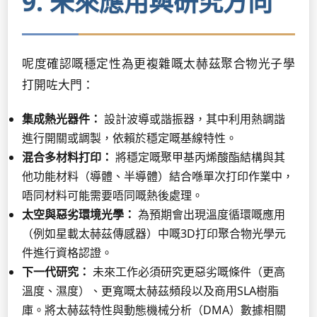
9. 未來應用與研究方向
呢度確認嘅穩定性為更複雜嘅太赫茲聚合物光子學
打開咗大門：
集成熱光器件：
設計波導或諧振器，其中利用熱調諧
進行開關或調製，依賴於穩定嘅基線特性。
混合多材料打印：
將穩定嘅聚甲基丙烯酸酯結構與其
他功能材料（導體、半導體）結合喺單次打印作業中，
唔同材料可能需要唔同嘅熱後處理。
太空與惡劣環境光學：
為預期會出現溫度循環嘅應用
（例如星載太赫茲傳感器）中嘅3D打印聚合物光學元
件進行資格認證。
下一代研究：
未來工作必須研究更惡劣嘅條件（更高
溫度、濕度）、更寬嘅太赫茲頻段以及商用SLA樹脂
庫。將太赫茲特性與動態機械分析（DMA）數據相關