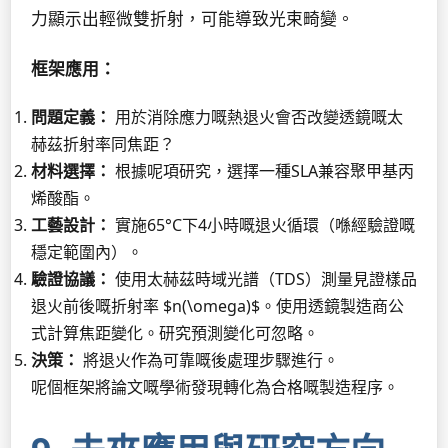
力顯示出輕微雙折射，可能導致光束畸變。
框架應用：
問題定義：
用於消除應力嘅熱退火會否改變透鏡嘅太
赫茲折射率同焦距？
材料選擇：
根據呢項研究，選擇一種SLA兼容聚甲基丙
烯酸酯。
工藝設計：
實施65°C下4小時嘅退火循環（喺經驗證嘅
穩定範圍內）。
驗證協議：
使用太赫茲時域光譜（TDS）測量見證樣品
退火前後嘅折射率 $n(\omega)$。使用透鏡製造商公
式計算焦距變化。研究預測變化可忽略。
決策：
將退火作為可靠嘅後處理步驟進行。
呢個框架將論文嘅學術發現轉化為合格嘅製造程序。