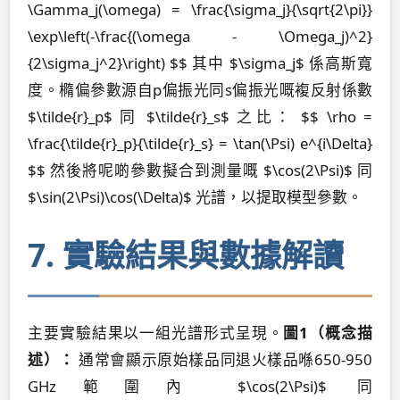
\Gamma_j(\omega) = \frac{\sigma_j}{\sqrt{2\pi}}
\exp\left(-\frac{(\omega - \Omega_j)^2}
{2\sigma_j^2}\right) $$ 其中 $\sigma_j$ 係高斯寬
度。橢偏參數源自p偏振光同s偏振光嘅複反射係數
$\tilde{r}_p$ 同 $\tilde{r}_s$ 之比： $$ \rho =
\frac{\tilde{r}_p}{\tilde{r}_s} = \tan(\Psi) e^{i\Delta}
$$ 然後將呢啲參數擬合到測量嘅 $\cos(2\Psi)$ 同
$\sin(2\Psi)\cos(\Delta)$ 光譜，以提取模型參數。
7. 實驗結果與數據解讀
主要實驗結果以一組光譜形式呈現。
圖1（概念描
述）：
通常會顯示原始樣品同退火樣品喺650-950
GHz範圍內 $\cos(2\Psi)$ 同