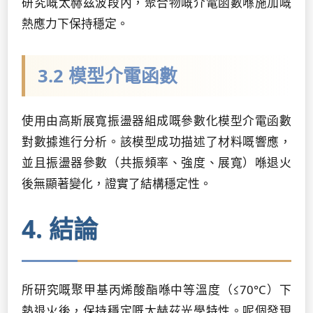
研究嘅太赫茲波段內，聚合物嘅介電函數喺施加嘅
熱應力下保持穩定。
3.2 模型介電函數
使用由高斯展寬振盪器組成嘅參數化模型介電函數
對數據進行分析。該模型成功描述了材料嘅響應，
並且振盪器參數（共振頻率、強度、展寬）喺退火
後無顯著變化，證實了結構穩定性。
4. 結論
所研究嘅聚甲基丙烯酸酯喺中等溫度（≤70°C）下
熱退火後，保持穩定嘅太赫茲光學特性。呢個發現