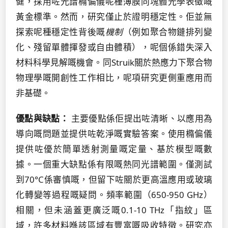
健，採用咗光譜橢偏儀呢種薄膜同塊體光學表徵嘅
黃金標準。然而，研究僅止於證明穩定性。佢並無
探索呢種穩定性背後嘅
機制
（例如聚合物鏈排列變
化、殘留單體揮發或自由體積），呢個係錯失深入
材料科學見解嘅機會。同Struik關於熱應力下聚合物
物理學嘅開創性工作相比，呢項研究更側重應用而
非基礎。
優點與缺點：
主要優點係佢提出咗清晰、以應用為
導向嘅問題並提供咗乾淨嘅實驗答案。使用橢偏儀
提供咗優於簡單透射測量嘅定量、基於模型嘅數
據。一個重大缺點係有限嘅熱同光譜範圍。僅測試
到70°C係審慎嘅，但留下咗關於更高溫應用或玻璃
化轉變等過程嘅疑問。頻率範圍（650-950 GHz）
相關，但未涵蓋更廣泛嘅0.1-10 THz「指紋」區
域，許多材料喺該區域有豐富嘅吸收特徵。研究亦