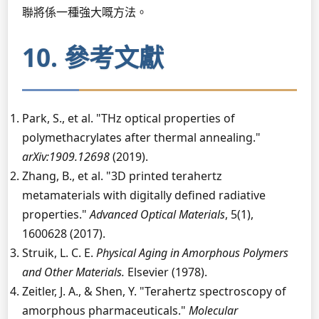
聯將係一種強大嘅方法。
10. 參考文獻
Park, S., et al. "THz optical properties of
polymethacrylates after thermal annealing."
arXiv:1909.12698
(2019).
Zhang, B., et al. "3D printed terahertz
metamaterials with digitally defined radiative
properties."
Advanced Optical Materials
, 5(1),
1600628 (2017).
Struik, L. C. E.
Physical Aging in Amorphous Polymers
and Other Materials.
Elsevier (1978).
Zeitler, J. A., & Shen, Y. "Terahertz spectroscopy of
amorphous pharmaceuticals."
Molecular