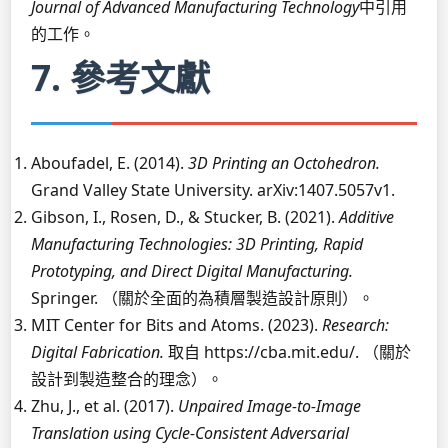
Journal of Advanced Manufacturing Technology
中引用
的工作。
7. 參考文獻
Aboufadel, E. (2014).
3D Printing an Octohedron.
Grand Valley State University. arXiv:1407.5057v1.
Gibson, I., Rosen, D., & Stucker, B. (2021).
Additive
Manufacturing Technologies: 3D Printing, Rapid
Prototyping, and Direct Digital Manufacturing.
Springer. （關於全面的為積層製造設計原則）。
MIT Center for Bits and Atoms. (2023).
Research:
Digital Fabrication.
取自 https://cba.mit.edu/. （關於
設計到製造整合的理念）。
Zhu, J., et al. (2017).
Unpaired Image-to-Image
Translation using Cycle-Consistent Adversarial