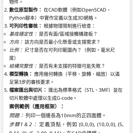
物件。
數位原型製作：
在CAD軟體（例如OpenSCAD、
Python腳本）中實作定義以生成3D網格。
可列印性審核：
根據物理限制進行檢查：
基底穩定性：
是否有面/區域接觸構建板？
方向：
該方向是否最小化懸垂或支撐需求？
比例：
尺寸是否在可列印範圍內？（例如，毫米尺
度）
結構完整性：
是否有未支撐的特徵可能失敗？
模型轉換：
應用幾何轉換（平移、旋轉、縮放）以滿
足第3步的審核要求。
檔案匯出與切片：
匯出為標準格式（STL、3MF）並在
切片軟體中處理以生成G-code。
案例範例（應用框架）：
問題：
列印一個邊長為10mm的正四面體。
步驟1 & 2：
定義頂點，例如 (0,0,0), (10,0,0), (5,