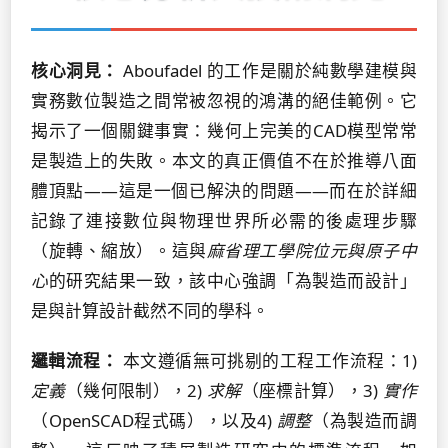
核心洞見：
Aboufadel 的工作是關於純數學建模與
實務數位製造之間常被忽視的鴻溝的絕佳範例。它
揭示了一個關鍵事實：幾何上完美的CAD模型常常
是製造上的失敗。本文的真正價值不在於推導八面
體頂點——這是一個已解決的問題——而在於詳細
記錄了連接數位與物理世界所必需的後處理步驟
（旋轉、縮放）。這與
麻省理工學院位元與原子中
心
的研究結果一致，該中心強調「為製造而設計」
是與計算設計截然不同的學科。
邏輯流程：
本文遵循無可挑剔的工程工作流程：1)
定義
（幾何限制），2)
求解
（座標計算），3)
實作
（OpenSCAD程式碼），以及4)
調整
（為製造而調