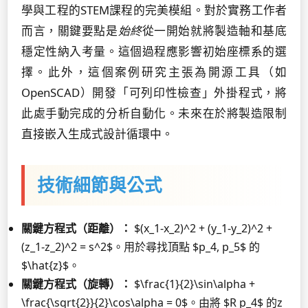
學與工程的STEM課程的完美模組。對於實務工作者
而言，關鍵要點是
始終
從一開始就將製造軸和基底
穩定性納入考量。這個過程應影響初始座標系的選
擇。此外，這個案例研究主張為開源工具（如
OpenSCAD）開發「可列印性檢查」外掛程式，將
此處手動完成的分析自動化。未來在於將製造限制
直接嵌入生成式設計循環中。
技術細節與公式
關鍵方程式（距離）：
$(x_1-x_2)^2 + (y_1-y_2)^2 +
(z_1-z_2)^2 = s^2$。用於尋找頂點 $p_4, p_5$ 的
$\hat{z}$。
關鍵方程式（旋轉）：
$\frac{1}{2}\sin\alpha +
\frac{\sqrt{2}}{2}\cos\alpha = 0$。由將 $R p_4$ 的z