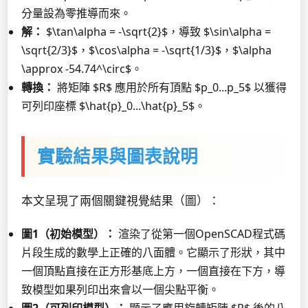
分量設為零推導而來。
解：
$\tan\alpha = -\sqrt{2}$，導致 $\sin\alpha =
\sqrt{2/3}$，$\cos\alpha = -\sqrt{1/3}$，$\alpha
\approx -54.74^\circ$。
轉換：
將矩陣 $R$ 應用於所有頂點 $p_0...p_5$ 以獲得
可列印座標 $\hat{p}_0...\hat{p}_5$。
實驗結果與圖表說明
本文呈現了兩個關鍵視覺結果（圖）：
圖1（初始模型）：
渲染了從第一個OpenSCAD程式碼
片段生成的數學上正確的八面體。它顯示了形狀，其中
一個頂點直接在正方形基底上方，一個直接在下方，導
致模型如果列印出來會以一個尖點平衡。