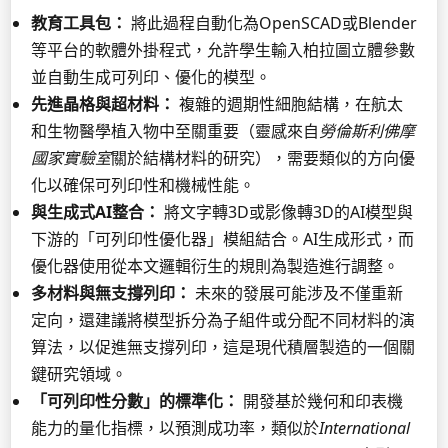
教育工具包：
將此過程自動化為OpenSCAD或Blender
等平台的軟體外掛程式，允許學生輸入柏拉圖立體參數
並自動生成可列印、優化的模型。
先進晶格與超材料：
複雜的週期性細胞結構，在航太
和生物醫學植入物中至關重要（靈感來自
勞倫斯利佛摩
國家實驗室
關於結構材料的研究），需要類似的方向優
化以確保可列印性和機械性能。
與生成式AI整合：
將文字轉3D或影像轉3D的AI模型與
下游的「可列印性優化器」模組結合。AI生成形式，而
優化器使用從本文邏輯衍生的規則為製造進行調整。
多材料與無支撐列印：
未來的發展可能涉及不僅重新
定向，還建議將模型拆分為子組件或分配不同材料的演
算法，以促進無支撐列印，這是現代積層製造的一個關
鍵研究領域。
「可列印性分數」的標準化：
開發基於幾何和印表機
能力的量化指標，以預測成功率，類似於
International