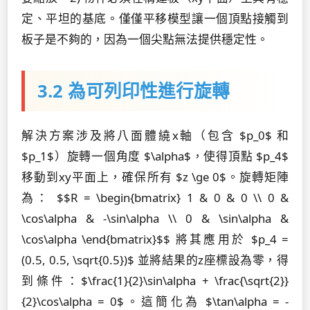
定、平坦的基底。僅僅平移模型讓一個頂點接觸到
板子是不夠的，因為一個尖點無法提供穩定性。
3.2 為可列印性進行旋轉
解決方案涉及將八面體繞x軸（包含 $p_0$ 和
$p_1$）旋轉一個角度 $\alpha$，使得頂點 $p_4$
移動到xy平面上，確保所有 $z \ge 0$。旋轉矩陣
為： $$R = \begin{bmatrix} 1 & 0 & 0 \\ 0 &
\cos\alpha & -\sin\alpha \\ 0 & \sin\alpha &
\cos\alpha \end{bmatrix}$$ 將其應用於 $p_4 =
(0.5, 0.5, \sqrt{0.5})$ 並將結果的z座標設為零，得
到條件：$\frac{1}{2}\sin\alpha + \frac{\sqrt{2}}
{2}\cos\alpha = 0$。這簡化為 $\tan\alpha = -