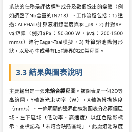
系統的任務是評估標準成分及數個提出的變體（例
如調整了Nb含量的IN718）。工作流程包括：1) 透
過CALPHAD計算液相線溫度與$C_p$，2) 針對$P-
v$矩陣（例如$P$：50-300 W，$v$：200-1500
mm/s）進行Eagar-Tsai模擬，3) 計算熔池幾何形
狀，以及4) 生成帶有LoF邊界的2D製程圖。
3.3 結果與圖表說明
主要輸出是一張
未熔合製程圖
。該圖表是一個2D等
高線圖，Y軸為光束功率（W），X軸為掃描速度
（mm/s）。一條明顯的邊界曲線將圖表分為兩個區
域。左下區域（低功率、高速度）以紅色陰影標
示，並標記為「未熔合缺陷區域」，此處熔池深度