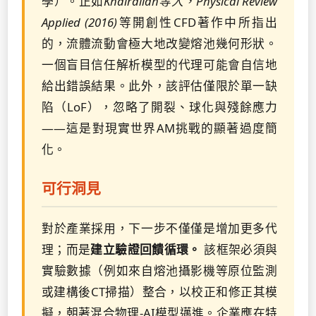
學）。正如
Khairallah等人，Physical Review
Applied (2016)
等開創性CFD著作中所指出
的，流體流動會極大地改變熔池幾何形狀。
一個盲目信任解析模型的代理可能會自信地
給出錯誤結果。此外，該評估僅限於單一缺
陷（LoF），忽略了開裂、球化與殘餘應力
——這是對現實世界AM挑戰的顯著過度簡
化。
可行洞見
對於產業採用，下一步不僅僅是增加更多代
理；而是
建立驗證回饋循環。
該框架必須與
實驗數據（例如來自熔池攝影機等原位監測
或建構後CT掃描）整合，以校正和修正其模
擬，朝著混合物理-AI模型邁進。企業應在特