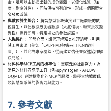
金，還可以主動提出新的成分變體，以優化性質（強
度、耐腐蝕性），同時保持可列印性，形成一個閉環合
金發現系統。
與數位雙生整合：
將智慧型系統連接到工廠層級的數
位雙生，以便根據感測器數據（大氣環境、粉末批次變
異性）進行即時、特定場址的參數調整。
人機協作：
開發介面，讓代理解釋其推理過程、引用
其工具來源（例如「CALPHAD數據來自TCNI資料
庫」），並允許專家覆蓋，從而建立信任並促進協作解
決問題。
材料科學MCP工具的標準化：
更廣泛的社群努力，為
常見的材料資訊學工具（例如pymatgen、AFLOW、
OQMD）創建標準化的MCP伺服器，將極大地擴展此
類智慧型系統的影響力與能力。
7. 參考文獻