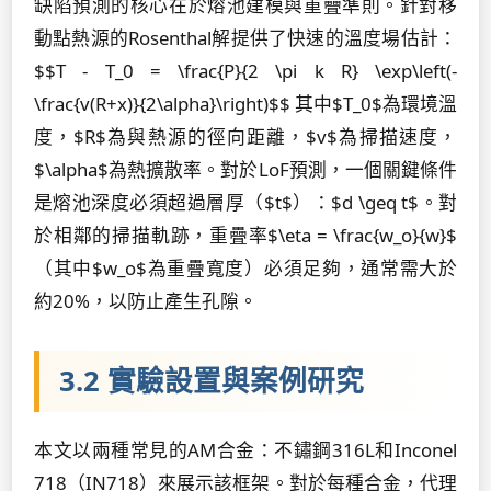
缺陷預測的核心在於熔池建模與重疊準則。針對移
動點熱源的Rosenthal解提供了快速的溫度場估計：
$$T - T_0 = \frac{P}{2 \pi k R} \exp\left(-
\frac{v(R+x)}{2\alpha}\right)$$ 其中$T_0$為環境溫
度，$R$為與熱源的徑向距離，$v$為掃描速度，
$\alpha$為熱擴散率。對於LoF預測，一個關鍵條件
是熔池深度必須超過層厚（$t$）：$d \geq t$。對
於相鄰的掃描軌跡，重疊率$\eta = \frac{w_o}{w}$
（其中$w_o$為重疊寬度）必須足夠，通常需大於
約20%，以防止產生孔隙。
3.2 實驗設置與案例研究
本文以兩種常見的AM合金：不鏽鋼316L和Inconel
718（IN718）來展示該框架。對於每種合金，代理