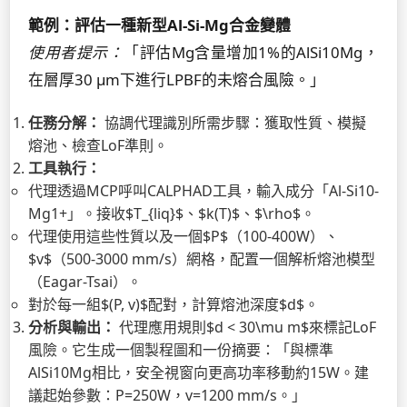
範例：評估一種新型Al-Si-Mg合金變體
使用者提示：
「評估Mg含量增加1%的AlSi10Mg，
在層厚30 µm下進行LPBF的未熔合風險。」
任務分解：
協調代理識別所需步驟：獲取性質、模擬
熔池、檢查LoF準則。
工具執行：
代理透過MCP呼叫CALPHAD工具，輸入成分「Al-Si10-
Mg1+」。接收$T_{liq}$、$k(T)$、$\rho$。
代理使用這些性質以及一個$P$（100-400W）、
$v$（500-3000 mm/s）網格，配置一個解析熔池模型
（Eagar-Tsai）。
對於每一組$(P, v)$配對，計算熔池深度$d$。
分析與輸出：
代理應用規則$d < 30\mu m$來標記LoF
風險。它生成一個製程圖和一份摘要：「與標準
AlSi10Mg相比，安全視窗向更高功率移動約15W。建
議起始參數：P=250W，v=1200 mm/s。」