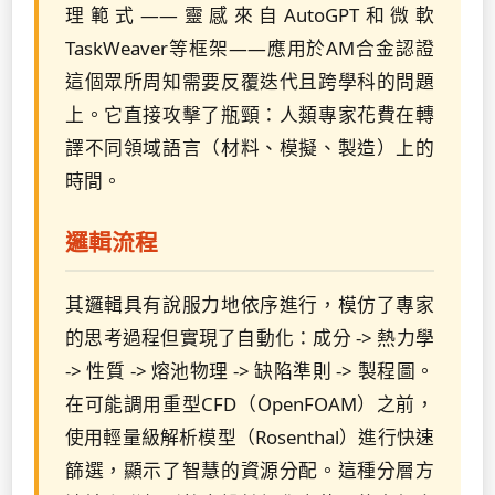
理範式——靈感來自AutoGPT和微軟
TaskWeaver等框架——應用於AM合金認證
這個眾所周知需要反覆迭代且跨學科的問題
上。它直接攻擊了瓶頸：人類專家花費在轉
譯不同領域語言（材料、模擬、製造）上的
時間。
邏輯流程
其邏輯具有說服力地依序進行，模仿了專家
的思考過程但實現了自動化：成分 -> 熱力學
-> 性質 -> 熔池物理 -> 缺陷準則 -> 製程圖。
在可能調用重型CFD（OpenFOAM）之前，
使用輕量級解析模型（Rosenthal）進行快速
篩選，顯示了智慧的資源分配。這種分層方