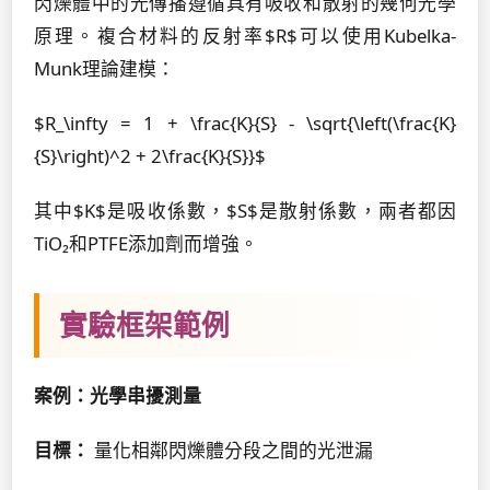
閃爍體中的光傳播遵循具有吸收和散射的幾何光學
原理。複合材料的反射率$R$可以使用Kubelka-
Munk理論建模：
$R_\infty = 1 + \frac{K}{S} - \sqrt{\left(\frac{K}
{S}\right)^2 + 2\frac{K}{S}}$
其中$K$是吸收係數，$S$是散射係數，兩者都因
TiO₂和PTFE添加劑而增強。
實驗框架範例
案例：光學串擾測量
目標：
量化相鄰閃爍體分段之間的光泄漏