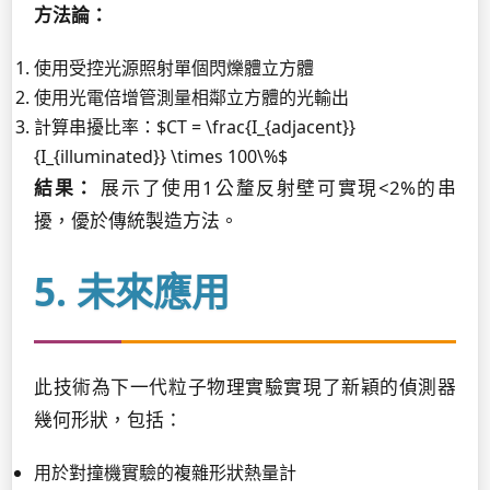
方法論：
使用受控光源照射單個閃爍體立方體
使用光電倍增管測量相鄰立方體的光輸出
計算串擾比率：$CT = \frac{I_{adjacent}}
{I_{illuminated}} \times 100\%$
結果：
展示了使用1公釐反射壁可實現<2%的串
擾，優於傳統製造方法。
5. 未來應用
此技術為下一代粒子物理實驗實現了新穎的偵測器
幾何形狀，包括：
用於對撞機實驗的複雜形狀熱量計