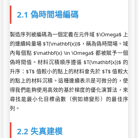
2.1 偽時間場編碼
製造序列被編碼為一個定義在元件域 $\Omega$ 上
的連續純量場 $T(\mathbf{x})$，稱為偽時間場。域
內每個點 $\mathbf{x} \in \Omega$ 都被賦予一個
偽時間值。材料沉積順序遵循 $T(\mathbf{x})$ 的
升序：$T$ 值較小的點上的材料會先於 $T$ 值較大
的點上的材料沉積。這種連續表示是可微分的，使
得我們能夠使用高效的基於梯度的優化演算法，來
尋找能最小化目標函數（例如總變形）的最佳序
列。
2.2 失真建模