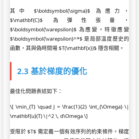
其中 $\boldsymbol{\sigma}$ 為應力，
$\mathbf{C}$ 為彈性張量，
$\boldsymbol{\varepsilon}$ 為應變。特徵應變
$\boldsymbol{\varepsilon}^*$ 是局部溫度歷史的
函數，其與偽時間場 $T(\mathbf{x})$ 隱含相關。
2.3 基於梯度的優化
最佳化問題表述如下：
\[ \min_{T} \quad J = \frac{1}{2} \int_{\Omega} \|
\mathbf{u}(T) \|^2 \, d\Omega \]
受限於 $T$ 需定義一個有效序列的約束條件。梯度