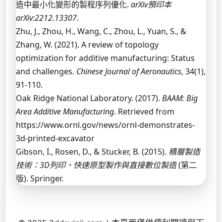
造中最小化變形的製程序列優化.
arXiv預印本
arXiv:2212.13307
.
Zhu, J., Zhou, H., Wang, C., Zhou, L., Yuan, S., &
Zhang, W. (2021). A review of topology
optimization for additive manufacturing: Status
and challenges.
Chinese Journal of Aeronautics
, 34(1),
91-110.
Oak Ridge National Laboratory. (2017).
BAAM: Big
Area Additive Manufacturing
. Retrieved from
https://www.ornl.gov/news/ornl-demonstrates-
3d-printed-excavator
Gibson, I., Rosen, D., & Stucker, B. (2015).
積層製造
技術：3D列印、快速原型製作與直接數位製造
(第二
版). Springer.