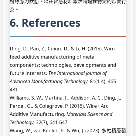
殘餘應力狀態，以在智慧材料激活時編程特定的形變行
為。
6. References
Ding, D., Pan, Z., Cuiuri, D., & Li, H. (2015). Wire-
feed additive manufacturing of metal
components: technologies, developments and
future interests.
The International Journal of
Advanced Manufacturing Technology
, 81(1-4), 465-
481.
Williams, S. W., Martina, F., Addison, A. C., Ding, J.,
Pardal, G., & Colegrove, P. (2016). Wire+ Arc
Additive Manufacturing.
Materials Science and
Technology
, 32(7), 641-647.
Wang, W., van Keulen, F., & Wu, J. (2023). 多軸積層製