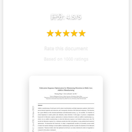
評分:
4.5
/5
★
★
★
★
★
Rate this document
Based on 1000 ratings