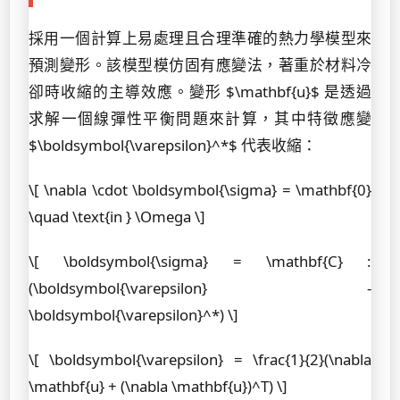
採用一個計算上易處理且合理準確的熱力學模型來
預測變形。該模型模仿固有應變法，著重於材料冷
卻時收縮的主導效應。變形 $\mathbf{u}$ 是透過
求解一個線彈性平衡問題來計算，其中特徵應變
$\boldsymbol{\varepsilon}^*$ 代表收縮：
\[ \nabla \cdot \boldsymbol{\sigma} = \mathbf{0}
\quad \text{in } \Omega \]
\[ \boldsymbol{\sigma} = \mathbf{C} :
(\boldsymbol{\varepsilon} -
\boldsymbol{\varepsilon}^*) \]
\[ \boldsymbol{\varepsilon} = \frac{1}{2}(\nabla
\mathbf{u} + (\nabla \mathbf{u})^T) \]