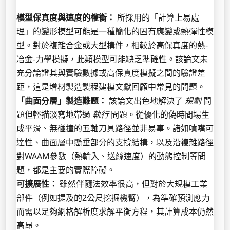
模型保真度與速度的權衡：
所採用的「計算上易處
理」的變形模型可能是一種簡化的固有應變或熱彈性模
型。對於複雜合金或大型構件，相較於高保真度的熱-
冶金-力學模擬，此類模型可能缺乏準確性。該論文未
充分論證其與實驗數據或高保真度模擬之間的驗證差
距，這是增材製造製程建模文獻回顧中常見的問題。
「曲面分層」製造難題：
該論文出色地解決了
規劃
問
題但輕描淡寫地帶過
執行
問題。從優化的偽時間場生
成平滑、無碰撞的五軸刀具路徑並非易事。諸如噴嘴可
達性、曲面層中懸垂部分的支撐結構，以及沿複雜路徑
對WAAM參數（熱輸入、送絲速度）的動態控制等問
題，都是主要的實際障礙。
可擴展性：
雖然伴隨法效率很高，但對於大規模工業
部件（例如提及的2公尺挖掘機臂），為準確預測應力
而需以足夠網格解析度求解平衡方程，其計算成本仍然
高昂。