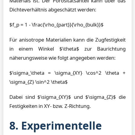
Materials ist. Der Porositätsanteil kann über das
Dichteverhältnis abgeschätzt werden:
$f_p = 1 - \frac{\rho_{part}}{\rho_{bulk}}$
Für anisotrope Materialien kann die Zugfestigkeit
in einem Winkel $\theta$ zur Baurichtung
näherungsweise wie folgt angegeben werden:
$\sigma_\theta = \sigma_{XY} \cos^2 \theta +
\sigma_{Z} \sin^2 \theta$
Dabei sind $\sigma_{XY}$ und $\sigma_{Z}$ die
Festigkeiten in XY- bzw. Z-Richtung.
8. Experimentelle