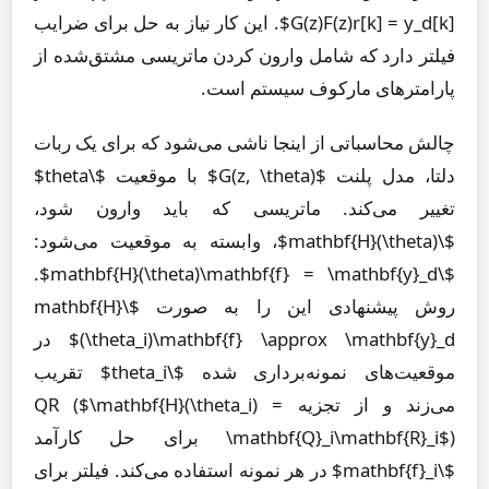
G(z)F(z)r[k] = y_d[k]$. این کار نیاز به حل برای ضرایب
فیلتر دارد که شامل وارون کردن ماتریسی مشتق‌شده از
پارامترهای مارکوف سیستم است.
چالش محاسباتی از اینجا ناشی می‌شود که برای یک ربات
دلتا، مدل پلنت $G(z, \theta)$ با موقعیت $\theta$
تغییر می‌کند. ماتریسی که باید وارون شود،
$\mathbf{H}(\theta)$، وابسته به موقعیت می‌شود:
$\mathbf{H}(\theta)\mathbf{f} = \mathbf{y}_d$.
روش پیشنهادی این را به صورت $\mathbf{H}
(\theta_i)\mathbf{f} \approx \mathbf{y}_d$ در
موقعیت‌های نمونه‌برداری شده $\theta_i$ تقریب
می‌زند و از تجزیه QR ($\mathbf{H}(\theta_i) =
\mathbf{Q}_i\mathbf{R}_i$) برای حل کارآمد
$\mathbf{f}_i$ در هر نمونه استفاده می‌کند. فیلتر برای