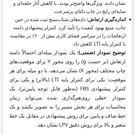
نشان دادند. ویژگی‌ها واضح‌تر بودند، با کاهش آثار حلقه‌ای و
سایه‌ای رایج در چاپ دلتای پرسرعت.
اندازه‌گیری ارتعاش:
داده‌های شتاب‌سنج ثبت شده در حین
چاپ، منبع بهبود کیفیت را تأیید کرد. کنترلر پیشنهادی دامنه
ارتعاشات را در سراسر فضای کاری بیش از ۲۰٪ در مقایسه
با کنترلر پایه LTI کاهش داد.
توضیح نمودار (ضمنی):
یک نمودار میله‌ای احتمالاً دامنه
ارتعاش (بر حسب g) را روی محور Y برای موقعیت‌های
چاپ مختلف (محور X) نشان می‌دهد، با دو میله برای هر
موقعیت: یکی برای کنترلر پایه LTI (بالاتر) و یکی برای
کنترلر پیشنهادی FBS (به‌طور قابل توجه پایین‌تر). یک
نمودار خطی روی‌هم‌گذاری شده می‌تواند زمان
محاسبات برای هر بخش مسیر را به تصویر بکشد و یک
خط صاف و پایین برای روش پیشنهادی در مقابل یک خط
متغیر و بالا برای روش دقیق LPV نشان دهد.