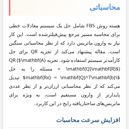
محاسباتی
هسته روش FBS شامل حل یک سیستم معادلات خطی
برای محاسبه مسیر مرجع پیش‌فیلترشده است. این کار
نیاز به وارون ماتریس دارد که از نظر محاسباتی سنگین
است. مقاله پیشنهاد می‌کند از تجزیه QR برای حل
کارآمدتر سیستم استفاده شود. تجزیه QR ($\mathbf{A}
= \mathbf{Q}\mathbf{R}$) مسئله را به حل
$\mathbf{Rx} = \mathbf{Q}^T\mathbf{b}$ تبدیل
می‌کند که از نظر محاسباتی ارزان‌تر و از نظر عددی
پایدارتر از وارون مستقیم است، به ویژه برای
ماتریس‌های ساختاریافته رایج در این کاربرد.
افزایش سرعت محاسبات