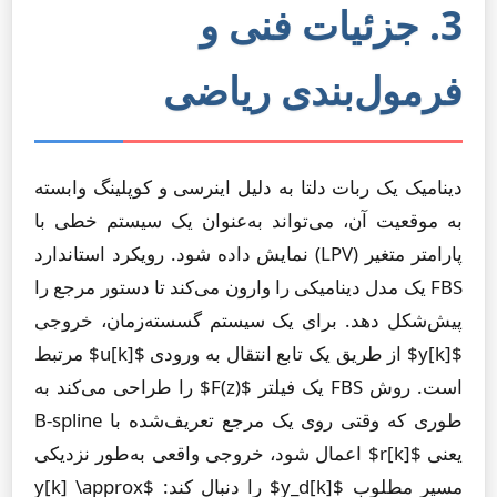
3. جزئیات فنی و
فرمول‌بندی ریاضی
دینامیک یک ربات دلتا به دلیل اینرسی و کوپلینگ وابسته
به موقعیت آن، می‌تواند به‌عنوان یک سیستم خطی با
پارامتر متغیر (LPV) نمایش داده شود. رویکرد استاندارد
FBS یک مدل دینامیکی را وارون می‌کند تا دستور مرجع را
پیش‌شکل دهد. برای یک سیستم گسسته‌زمان، خروجی
$y[k]$ از طریق یک تابع انتقال به ورودی $u[k]$ مرتبط
است. روش FBS یک فیلتر $F(z)$ را طراحی می‌کند به
طوری که وقتی روی یک مرجع تعریف‌شده با B-spline
یعنی $r[k]$ اعمال شود، خروجی واقعی به‌طور نزدیکی
مسیر مطلوب $y_d[k]$ را دنبال کند: $y[k] \approx