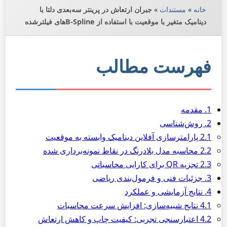
خانه
»
مستندات
»
جبران ارتعاش در پرینتر سه‌بعدی دلتا با
دینامیک متغیر با موقعیت با استفاده از B-Splineهای فیلترشده
فهرست مطالب
1. مقدمه
2. روش‌شناسی
2.1 پارامترسازی آفلاین دینامیک وابسته به موقعیت
2.2 محاسبه مدل بلادرنگ در نقاط نمونه‌برداری شده
2.3 تجزیه QR برای کارایی محاسباتی
3. جزئیات فنی و فرمول‌بندی ریاضی
4. نتایج آزمایشی و عملکرد
4.1 نتایج شبیه‌سازی: افزایش سرعت محاسبات
4.2 اعتبارسنجی تجربی: کیفیت چاپ و کاهش ارتعاش