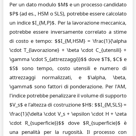
Per un dato modulo $M$ e un processo candidato
$P$ (ad es., HSM o SLS), potrebbe essere calcolato
un indice $I_{M,P}$. Per la lavorazione meccanica,
potrebbe essere inversamente correlato a stime
di costo e tempo: $$I_{M,HSM} = \frac{1}{\alpha
\cdot T_{lavorazione} + \beta \cdot C_{utensili} +
\gamma \cdot S_{attrezzaggi}}$$ dove $T$, $C$ e
$S$ sono tempo, costo utensili e numero di
attrezzaggi normalizzati, e $\alpha, \beta,
\gamma$ sono fattori di ponderazione. Per l'AM,
l'indice potrebbe penalizzare il volume di supporto
$V_s$ e l'altezza di costruzione $H$: $$I_{M,SLS} =
\frac{1}{\delta \cdot V_s + \epsilon \cdot H + \zeta
\cdot R_{superficie}}$$ dove $R_{superficie}$ è
una penalità per la rugosità. Il processo con