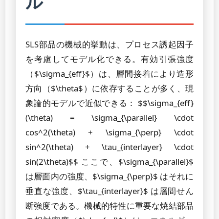
ル
SLS部品の機械的挙動は、プロセス誘起因子
を考慮してモデル化できる。有効引張強度
（$\sigma_{eff}$）は、層間接着により造形
方向（$\theta$）に依存することが多く、現
象論的モデルで近似できる： $$\sigma_{eff}
(\theta) = \sigma_{\parallel} \cdot
cos^2(\theta) + \sigma_{\perp} \cdot
sin^2(\theta) + \tau_{interlayer} \cdot
sin(2\theta)$$ ここで、$\sigma_{\parallel}$
は層面内の強度、$\sigma_{\perp}$ はそれに
垂直な強度、$\tau_{interlayer}$ は層間せん
断強度である。機械的特性に重要な焼結部品