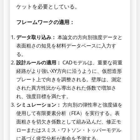
ケットを必要としている。
フレームワークの適用：
データ取り込み：
本論文の方向別強度データと
表面粗さの知見を材料データベースに入力す
る。
設計ルールの適用：
CADモデルは、重要な荷重
経路がより強いXY方向に沿うように、仮想造形
プレート上で向きを調整される。壁厚は、測定
された異方性比から導出された係数で増加さ
れ、強度目標を満たす。
シミュレーション：
方向別の弾性率と強度値を
使用して有限要素分析（FEA）を実行する。表
面粗さを切欠き係数として組み込んだ、修正モ
ローまたはスミス・ワトソン・トッパーモデル
に基づく疲労分析が寿命を予測する。