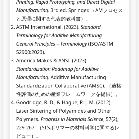
Printing, Rapid Prototyping, and Direct Digital
Manufacturing
. 3rd ed. Springer. （AMプロセス
と原理に関する代表的教科書）。
ASTM International. (2023).
Standard
Terminology for Additive Manufacturing –
General Principles – Terminology
(ISO/ASTM
52900:2023).
America Makes & ANSI. (2023).
Standardization Roadmap for Additive
Manufacturing
. Additive Manufacturing
Standardization Collaborative (AMSC). （適格
性評価のための産業フレームワークを提供）。
Goodridge, R. D., & Hague, R. J. M. (2012).
Laser Sintering of Polyamides and Other
Polymers.
Progress in Materials Science
, 57(2),
229-267. （SLSポリマーの材料科学に関するレ
ビュー）。