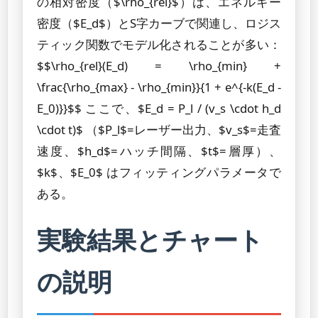
の相対密度（$\rho_{rel}$）は、エネルギー
密度（$E_d$）とS字カーブで関連し、ロジス
ティック関数でモデル化されることが多い：
$$\rho_{rel}(E_d) = \rho_{min} +
\frac{\rho_{max} - \rho_{min}}{1 + e^{-k(E_d -
E_0)}}$$ ここで、$E_d = P_l / (v_s \cdot h_d
\cdot t)$ （$P_l$=レーザー出力、$v_s$=走査
速度、$h_d$=ハッチ間隔、$t$=層厚）、
$k$、$E_0$ はフィッティングパラメータで
ある。
実験結果とチャート
の説明