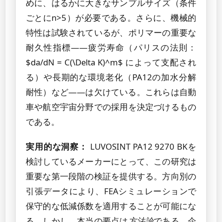
めに、はるかに大きなサンプルサイズ（条件
ごとにn>5）が必要である。さらに、機械的
特性は試験されているが、ポリマーの重要な
耐久性指標——疲労寿命（パリスの法則：
$da/dN = C(\Delta K)^m$ によって支配され
る）や長期的な環境老化（PA12の加水分解
耐性）など——は欠けている。これらは自動
車や航空宇宙分野での採用を決定づけるもの
である。
実用的な洞察：
LUVOSINT PA12 9270 BKを
検討しているメーカーにとって、この研究は
重要な第一段階の検証を提供する。方向別の
引張データにより、FEAシミュレーションで
保守的な低減係数を適用することが可能にな
る。しかし、本当の要点は
方法論
である。企