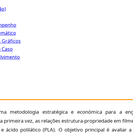
ão)
empenho
emático
 Gráficos
e Caso
olvimento
uma metodologia estratégica e económica para a eng
ela primeira vez, as relações estrutura-propriedade em film
)) e ácido polilático (PLA). O objetivo principal é avalia