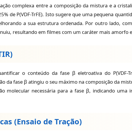
ção complexa entre a composição da mistura e a cristalini
25% de P(VDF-TrFE). Isto sugere que uma pequena quantid
horando a sua estrutura ordenada. Por outro lado, com
minuiu, resultando em filmes com um caráter mais amorfo 
TIR)
uantificar o conteúdo da fase β eletroativa do P(VDF-T
ação da fase β atingiu o seu máximo na composição da mist
ão molecular necessária para a fase β, indicando uma in
cas (Ensaio de Tração)