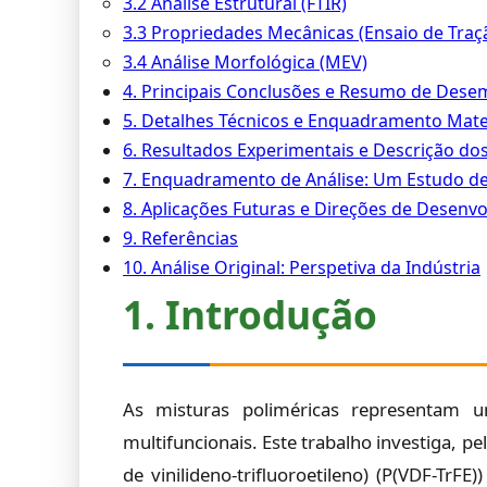
3.2 Análise Estrutural (FTIR)
3.3 Propriedades Mecânicas (Ensaio de Traç
3.4 Análise Morfológica (MEV)
4. Principais Conclusões e Resumo de Des
5. Detalhes Técnicos e Enquadramento Mat
6. Resultados Experimentais e Descrição dos
7. Enquadramento de Análise: Um Estudo d
8. Aplicações Futuras e Direções de Desenv
9. Referências
10. Análise Original: Perspetiva da Indústria
1. Introdução
As misturas poliméricas representam 
multifuncionais. Este trabalho investiga, p
de vinilideno-trifluoroetileno) (P(VDF-TrFE