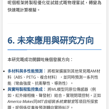
呢個框架將製程優化從試錯式嘅物理嘗試，轉變為
快速嘅計算模擬。
6. 未來應用與研究方向
本研究嘅成功開闢咗幾個發展方向：
多材料與多性能預測：
將框架擴展到其他常見嘅AM材
料（ABS、PETG、複合材料），並同時預測一系列性
能（彎曲強度、抗衝擊性、導熱性）。
與實時製程監控集成：
將ML模型同原位傳感器（例
如，紅外線相機、聲發射）結合，實現閉環控制，正如
America Makes
同
MIT自組裝系統實驗室
等項目所探索
嘅。呢個係從事後預測轉向實時糾正。