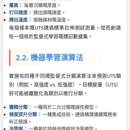
層高：
每層沉積嘅厚度。
打印速度：
擠出頭嘅速度。
擠出溫度：
熔融線材嘅溫度。
每個樣本嘅UTS通過標準拉伸測試測量，從而創建
咗一個用於監督式學習嘅標記數據集。
2.2. 機器學習演算法
實施咗四種不同嘅監督式分類演算法來預測UTS類
別（例如，高強度 vs. 低強度）。目標變量（UTS）
好可能被離散化為類別以進行分類。
邏輯分類：
一種用於二元分類嘅線性模型。
梯度提升分類：
一種集成技術，通過構建連續嘅樹來
糾正錯誤。
決策樹：
一種基於特徵值嘅樹狀決策模型。