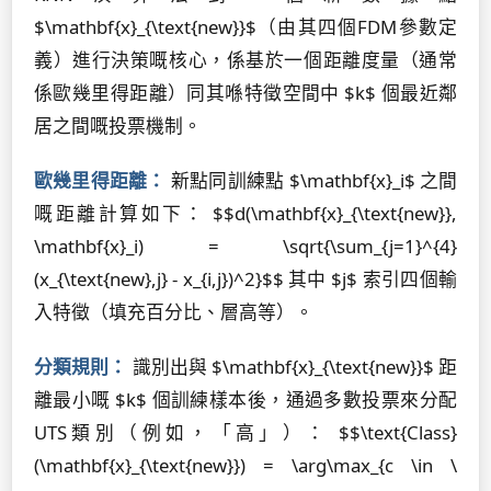
$\mathbf{x}_{\text{new}}$（由其四個FDM參數定
義）進行決策嘅核心，係基於一個距離度量（通常
係歐幾里得距離）同其喺特徵空間中 $k$ 個最近鄰
居之間嘅投票機制。
歐幾里得距離：
新點同訓練點 $\mathbf{x}_i$ 之間
嘅距離計算如下： $$d(\mathbf{x}_{\text{new}},
\mathbf{x}_i) = \sqrt{\sum_{j=1}^{4}
(x_{\text{new},j} - x_{i,j})^2}$$ 其中 $j$ 索引四個輸
入特徵（填充百分比、層高等）。
分類規則：
識別出與 $\mathbf{x}_{\text{new}}$ 距
離最小嘅 $k$ 個訓練樣本後，通過多數投票來分配
UTS類別（例如，「高」）： $$\text{Class}
(\mathbf{x}_{\text{new}}) = \arg\max_{c \in \