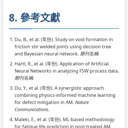
8. 參考文獻
Du, B., et al. (年份). Study on void formation in
friction stir welded joints using decision tree
and Bayesian neural network.
期刊名稱
.
Hartl, R., et al. (年份). Application of Artificial
Neural Networks in analyzing FSW process data.
期刊名稱
.
Du, Y., et al. (年份). A synergistic approach
combining physics-informed machine learning
for defect mitigation in AM.
Nature
Communications
.
Maleki, E., et al. (年份). ML-based methodology
for fatigue life prediction in post-treated AM