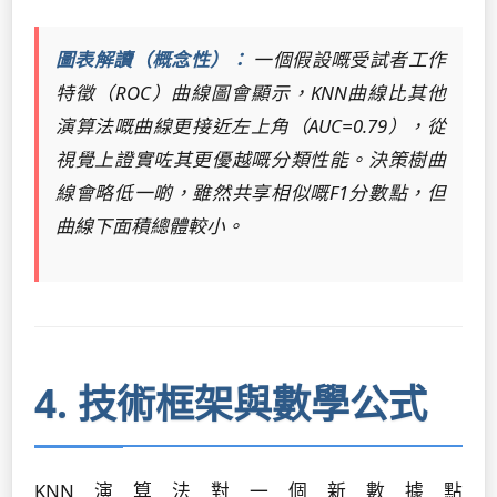
圖表解讀（概念性）：
一個假設嘅受試者工作
特徵（ROC）曲線圖會顯示，KNN曲線比其他
演算法嘅曲線更接近左上角（AUC=0.79），從
視覺上證實咗其更優越嘅分類性能。決策樹曲
線會略低一啲，雖然共享相似嘅F1分數點，但
曲線下面積總體較小。
4. 技術框架與數學公式
KNN演算法對一個新數據點