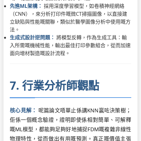
先進ML架構：
採用深度學習模型，如卷積神經網絡
（CNN），來分析打印件嘅微CT掃描圖像，以直接建
立缺陷與性能嘅關聯，類似於醫學圖像分析中使用嘅方
法。
生成式設計逆問題：
將模型反轉，作為生成工具：輸
入所需嘅機械性能，輸出最佳打印參數組合，從而加速
面向增材製造嘅設計流程。
7. 行業分析師觀點
核心見解：
呢篇論文唔單止係講KNN贏咗決策樹；
佢係一個概念驗證，證明即使係相對簡單、可解釋
嘅ML模型，都能夠足夠好地捕捉FDM嘅複雜非線性
物理特性，從而做出有用嘅預測。真正嘅價值主張