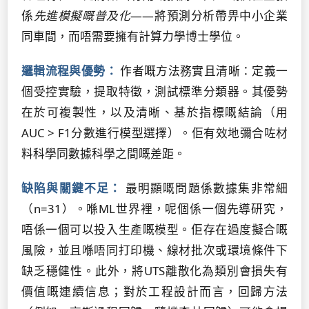
係
先進模擬嘅普及化
——將預測分析帶畀中小企業
同車間，而唔需要擁有計算力學博士學位。
邏輯流程與優勢：
作者嘅方法務實且清晰：定義一
個受控實驗，提取特徵，測試標準分類器。其優勢
在於可複製性，以及清晰、基於指標嘅結論（用
AUC > F1分數進行模型選擇）。佢有效地彌合咗材
料科學同數據科學之間嘅差距。
缺陷與關鍵不足：
最明顯嘅問題係數據集非常細
（n=31）。喺ML世界裡，呢個係一個先導研究，
唔係一個可以投入生產嘅模型。佢存在過度擬合嘅
風險，並且喺唔同打印機、線材批次或環境條件下
缺乏穩健性。此外，將UTS離散化為類別會損失有
價值嘅連續信息；對於工程設計而言，回歸方法