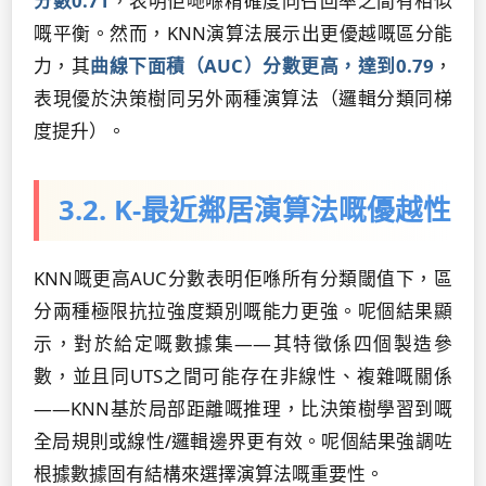
分數0.71
，表明佢哋喺精確度同召回率之間有相似
嘅平衡。然而，KNN演算法展示出更優越嘅區分能
力，其
曲線下面積（AUC）分數更高，達到0.79
，
表現優於決策樹同另外兩種演算法（邏輯分類同梯
度提升）。
3.2. K-最近鄰居演算法嘅優越性
KNN嘅更高AUC分數表明佢喺所有分類閾值下，區
分兩種極限抗拉強度類別嘅能力更強。呢個結果顯
示，對於給定嘅數據集——其特徵係四個製造參
數，並且同UTS之間可能存在非線性、複雜嘅關係
——KNN基於局部距離嘅推理，比決策樹學習到嘅
全局規則或線性/邏輯邊界更有效。呢個結果強調咗
根據數據固有結構來選擇演算法嘅重要性。