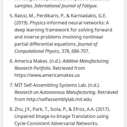
samples.
International Journal of Fatigue
.
Raissi, M., Perdikaris, P., & Karniadakis, G.E.
(2019). Physics-informed neural networks: A
deep learning framework for solving forward
and inverse problems involving nonlinear
partial differential equations.
Journal of
Computational Physics
, 378, 686-707.
America Makes. (n.d.).
Additive Manufacturing
Research Portfolio
. Retrieved from
https://www.americamakes.us
MIT Self-Assembling Systems Lab. (n.d.).
Research on Autonomous Manufacturing
. Retrieved
from http://selfassemblylab.mit.edu
Zhu, J.Y., Park, T., Isola, P., & Efros, A.A. (2017).
Unpaired Image-to-Image Translation using
Cycle-Consistent Adversarial Networks.