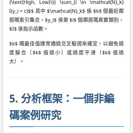
{\text{High, Low}\}} \sum_{i \in \mathcal{N}_k}
I(y_i = c)$$ 其中 $\mathcal{N}_k$ 係 $k$ 個最近鄰
居嘅索引集合，$y_i$ 係第 $i$ 個鄰居嘅真實類別，
$I$ 係指示函數。
$k$ 嘅最佳值通常通過交叉驗證來確定，以避免過
度擬合（$k$ 值過小）或過度平滑（$k$ 值過
大）。
5. 分析框架：一個非編
碼案例研究