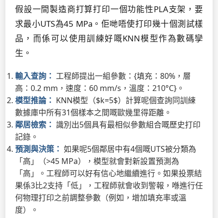
假設一間製造商打算打印一個功能性PLA支架，要
求最小UTS為45 MPa。佢哋唔使打印幾十個測試樣
品，而係可以使用訓練好嘅KNN模型作為數碼孿
生。
輸入查詢：
工程師提出一組參數：{填充：80%，層
高：0.2 mm，速度：60 mm/s，溫度：210°C}。
模型推論：
KNN模型（$k=5$）計算呢個查詢同訓練
數據庫中所有31個樣本之間嘅歐幾里得距離。
鄰居檢索：
識別出5個具有最相似參數組合嘅歷史打印
記錄。
預測與決策：
如果呢5個鄰居中有4個嘅UTS被分類為
「高」（>45 MPa），模型就會對新設置預測為
「高」。工程師可以好有信心地繼續進行。如果投票結
果係3比2支持「低」，工程師就會收到警報，喺進行任
何物理打印之前調整參數（例如，增加填充率或溫
度）。