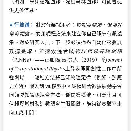
（例如，高斯過程回歸、隨機森林回歸）可能會提
供更多信息。
可行建議：
對於行業採用者：
從呢度開始，但唔好
停喺呢度。
使用呢種方法來建立你自己嘅專有數據
集。對於研究人員：下一步必須通過自動化來擴展
數據獲取，並探索混合嘅
物理信息神經網絡
（PINNs）——正如Raissi等人（2019）喺
Journal
of Computational Physics
上發表嘅開創性工作中所
強調嘅——呢種方法將已知物理定律（例如，熱應
力方程）嵌入到ML模型中。呢種結合數據驅動學習
同領域知識嘅混合方法，係開發穩健、可泛化且可
信賴嘅增材製造數碼孿生嘅關鍵，能夠從實驗室走
向工廠車間。