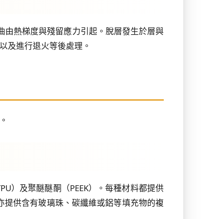
翹曲由熱梯度與殘留應力引起。脫層發生於層與
以及進行退火等後處理。
法。
TPU）及聚醚醚酮（PEEK）。每種材料都提供
。亦提供含有玻璃珠、碳纖維或鋁等填充物的複