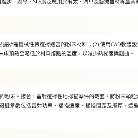
進步。如今，SLS廣泛應用於航太、汽車及醫療器材等產業
 根據所需機械性質選擇適當的粉末材料；(2) 使用CAD軟體設
將粉末床預熱至略低於材料熔點的溫度，以減少熱梯度與翹曲。
薄的粉末。接著，雷射選擇性地掃描零件的截面，將粉末顆
關鍵參數包括雷射功率、掃描速度、掃描間距及層厚，這