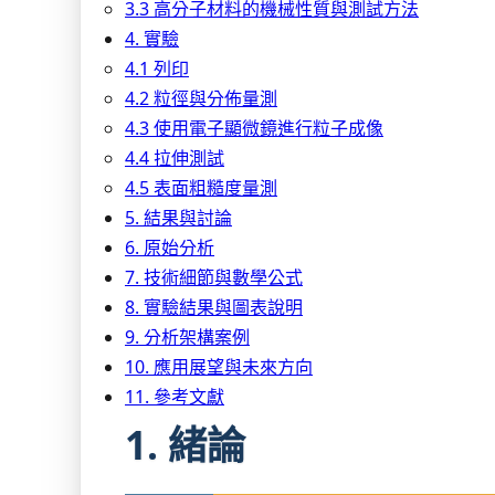
3.3 高分子材料的機械性質與測試方法
4. 實驗
4.1 列印
4.2 粒徑與分佈量測
4.3 使用電子顯微鏡進行粒子成像
4.4 拉伸測試
4.5 表面粗糙度量測
5. 結果與討論
6. 原始分析
7. 技術細節與數學公式
8. 實驗結果與圖表說明
9. 分析架構案例
10. 應用展望與未來方向
11. 參考文獻
1. 緒論