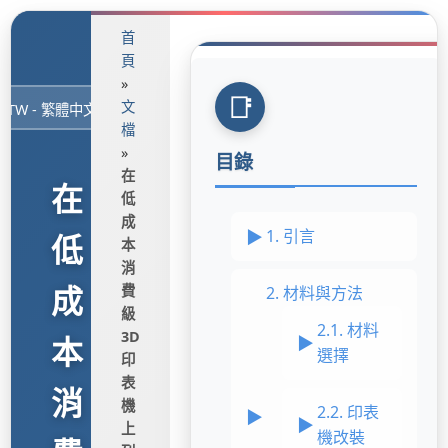
首
頁
»
文
檔
»
目錄
在
在
低
成
1. 引言
低
本
消
成
費
2. 材料與方法
級
2.1. 材料
3D
本
選擇
印
表
消
機
2.2. 印表
上
機改裝