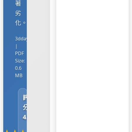
著
劣
化。
3ddayinji.com
|
PDF
Size:
0.6
MB
評
分：
4.5
/5