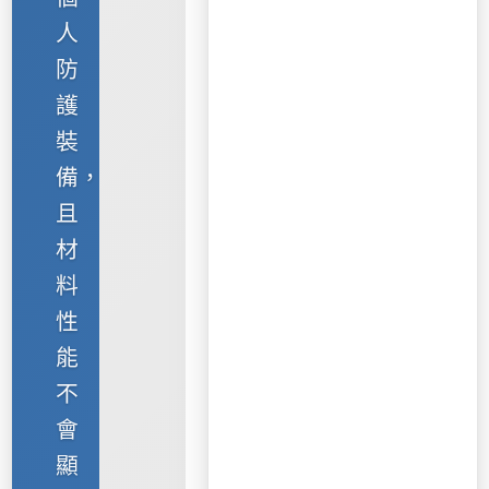
人
防
護
裝
備，
且
材
料
性
能
不
會
顯