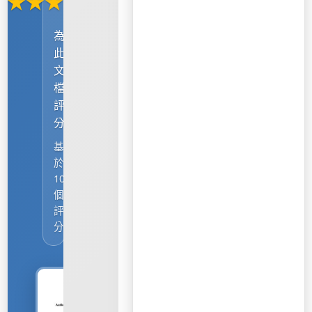
★
★
★
★
★
為
此
文
檔
評
分
基
於
1000
個
評
分