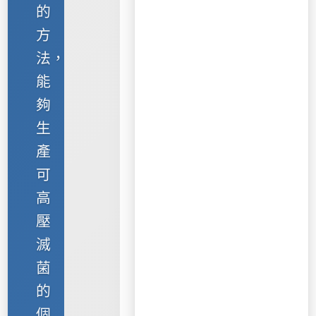
的
方
法，
能
夠
生
產
可
高
壓
滅
菌
的
個