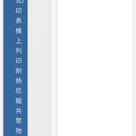
3D
印
表
機
上
列
印
耐
熱
尼
龍
共
聚
物