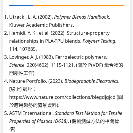
Utracki, L. A. (2002).
Polymer Blends Handbook
.
Kluwer Academic Publishers.
Hamidi, Y. K., et al. (2022). Structure-property
relationships in PLA-TPU blends.
Polymer Testing
,
114, 107685.
Lovinger, A. J. (1983). Ferroelectric polymers.
Science
, 220(4602), 1115-1121. (關於 P(VDF) 聚合物的
開創性工作).
Nature Portfolio. (2023).
Biodegradable Electronics
.
[線上] 網址：
https://www.nature.com/collections/biegdjgjcd (關
於應用趨勢的背景資料).
ASTM International.
Standard Test Method for Tensile
Properties of Plastics (D638)
. (機械測試方法的相關標
準).