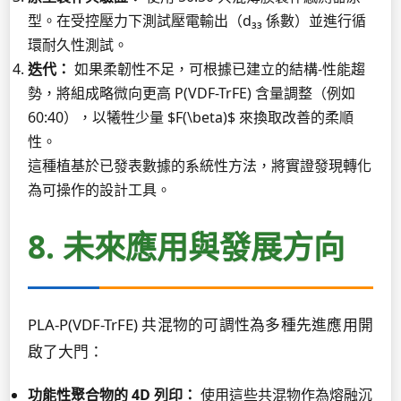
型。在受控壓力下測試壓電輸出（d₃₃ 係數）並進行循
環耐久性測試。
迭代：
如果柔韌性不足，可根據已建立的結構-性能趨
勢，將組成略微向更高 P(VDF-TrFE) 含量調整（例如
60:40），以犧牲少量 $F(\beta)$ 來換取改善的柔順
性。
這種植基於已發表數據的系統性方法，將實證發現轉化
為可操作的設計工具。
8. 未來應用與發展方向
PLA-P(VDF-TrFE) 共混物的可調性為多種先進應用開
啟了大門：
功能性聚合物的 4D 列印：
使用這些共混物作為熔融沉