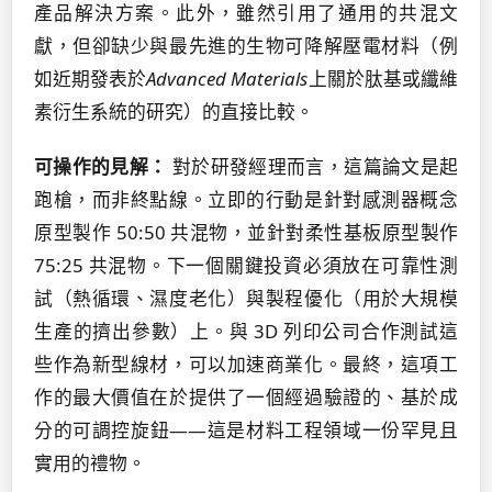
產品解決方案。此外，雖然引用了通用的共混文
獻，但卻缺少與最先進的生物可降解壓電材料（例
如近期發表於
Advanced Materials
上關於肽基或纖維
素衍生系統的研究）的直接比較。
可操作的見解：
對於研發經理而言，這篇論文是起
跑槍，而非終點線。立即的行動是針對感測器概念
原型製作 50:50 共混物，並針對柔性基板原型製作
75:25 共混物。下一個關鍵投資必須放在可靠性測
試（熱循環、濕度老化）與製程優化（用於大規模
生產的擠出參數）上。與 3D 列印公司合作測試這
些作為新型線材，可以加速商業化。最終，這項工
作的最大價值在於提供了一個經過驗證的、基於成
分的可調控旋鈕——這是材料工程領域一份罕見且
實用的禮物。