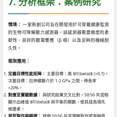
7. 分析框架：案例研究
情境：
一家新創公司旨在開發用於可穿戴健康監測
的生物可降解壓力感測器。該感測器需要適度的柔
韌性、良好的壓電響應（β 相）以及足夠的機械耐
久性。
框架應用：
定義目標性能矩陣：
主要目標：高 $F(\beta)$ (>0.7)。
次要目標：拉伸模數介於 1-2 GPa 之間，伸長率
>20%。
對應至實驗數據：
與研究結果交叉比對。50:50 共混物
顯示出峰值 $F(\beta)$ 與平衡的模數，使其成為領先
候選者。
原型製作與驗證：
使用 50:50 共混薄膜製作感測器原