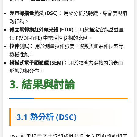
差示掃描量熱法 (DSC)：
用於分析熱轉變、結晶度與熔
融行為。
傅立葉轉換紅外線光譜 (FTIR)：
用於鑑定官能基並量
化 P(VDF-TrFE) 中電活性 β 相的比例。
拉伸測試：
用於測量拉伸強度、模數與斷裂伸長率等
機械性能。
掃描式電子顯微鏡 (SEM)：
用於檢查共混物內的表面
形態與相分佈。
3. 結果與討論
3.1 熱分析 (DSC)
DSC 結果揭示了共混組成與結晶度之間複雜的相互