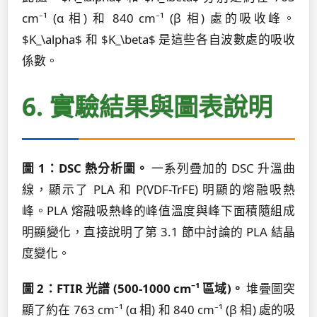
cm⁻¹ (α 相) 和 840 cm⁻¹ (β 相) 處的吸收峰。
$K_\alpha$ 和 $K_\beta$ 是這些各自波數處的吸收
係數。
6. 實驗結果與圖表說明
圖 1：DSC 熱分析圖。
一系列疊加的 DSC 升溫曲
線，顯示了 PLA 和 P(VDF-TrFE) 明顯的熔融吸熱
峰。PLA 熔融吸熱峰的峰值溫度與峰下面積隨組成
明顯變化，直接說明了第 3.1 節中討論的 PLA 結晶
度變化。
圖 2：FTIR 光譜 (500-1000 cm⁻¹ 區域)。
堆疊圖突
顯了約在 763 cm⁻¹ (α 相) 和 840 cm⁻¹ (β 相) 處的吸