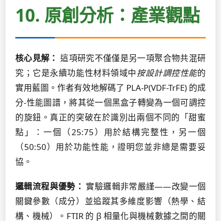
10. 原創分析：產業觀點
核心見解：
這項研究不僅僅是另一項聚合物共混研
究；它是永續功能性材料領域中
按設計調控性能
的
實用藍圖。作者有效地解碼了 PLA-P(VDF-TrFE) 的成
分-性能圖譜，將其從一個黑盒子轉變為一個可調控
的旋鈕。真正的突破在於識別出兩個不同的「甜蜜
點」：一個（25:75）用於結構完整性，另一個
（50:50）用於功能性能，證明您並非總是需要妥
協。
邏輯流程與優勢：
實驗邏輯非常嚴謹——改變一個
關鍵參數（成分）並追蹤其多維度影響（熱學、結
構、機械）。FTIR 的 β 相量化與機械數據之間的關